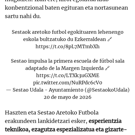
konbentzional baten egituran eta nortasunean
sartu nahi du.
Sestaok aretoko futbol egokituaren lehenengo
eskola bultzatuko du Ezkerraldean 🔗
https://t.co/8pL7MTmbXh
Sestao impulsa la primera escuela de fútbol sala
adaptado de la Margen Izquierda 🔗
https://t.co/LTXk3uGXME
pic.twitter.com/NuRPdc6cV0
— Sestao Udala - Ayuntamiento (@SestaokoUdala)
20 de mayo de 2026
Haszten eta Sestao Aretoko Futbola
erakundeen lankidetzari esker,
esperientzia
teknikoa, ezagutza espezializatua eta gizarte-