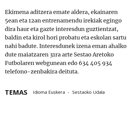
Ekimena aditzera emate aldera, ekainaren
5ean eta 12an entrenamendu irekiak egingo
dira haur eta gazte interesdun guztientzat,
baldin eta kirol hori probatu eta eskolan sartu
nahi badute. Interesdunek izena eman ahalko
dute maiatzaren 31ra arte Sestao Aretoko
Futbolaren webgunean edo 634 405 934
telefono-zenbakira deituta.
TEMAS
Idioma Euskera
Sestaoko Udala