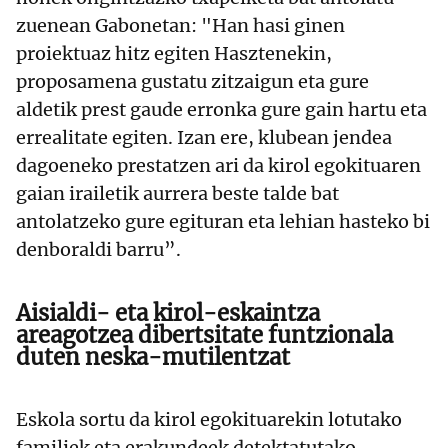
zuenean Gabonetan: "Han hasi ginen
proiektuaz hitz egiten Hasztenekin,
proposamena gustatu zitzaigun eta gure
aldetik prest gaude erronka gure gain hartu eta
errealitate egiten. Izan ere, klubean jendea
dagoeneko prestatzen ari da kirol egokituaren
gaian irailetik aurrera beste talde bat
antolatzeko gure egituran eta lehian hasteko bi
denboraldi barru”.
Aisialdi- eta kirol-eskaintza
areagotzea dibertsitate funtzionala
duten neska-mutilentzat
Eskola sortu da kirol egokituarekin lotutako
familiek eta erakundeek detektatutako