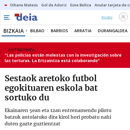
Oihane Mateos
Gol de Aduriz
Esne Beltza
Anular tarjeta de c
Kiosko
BIZKAIA
BILBAO
BARRIOS
ARRATIA
DURANGALDEA
ENTREVISTA
"Las policías están molestas con la investigación sobre
las torturas. La Ertzaintza está colaborando"
Sestaok aretoko futbol
egokituaren eskola bat
sortuko du
Ekainaren 5ean eta 12an entrenamendu pilotu
batzuk antolatuko dira kirol hori probatu nahi
duten gazte guztientzat