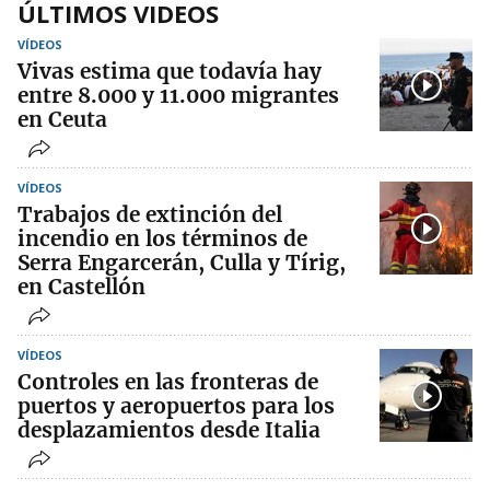
ÚLTIMOS VIDEOS
VÍDEOS
Vivas estima que todavía hay
entre 8.000 y 11.000 migrantes
en Ceuta
VÍDEOS
Trabajos de extinción del
incendio en los términos de
Serra Engarcerán, Culla y Tírig,
en Castellón
VÍDEOS
Controles en las fronteras de
puertos y aeropuertos para los
desplazamientos desde Italia