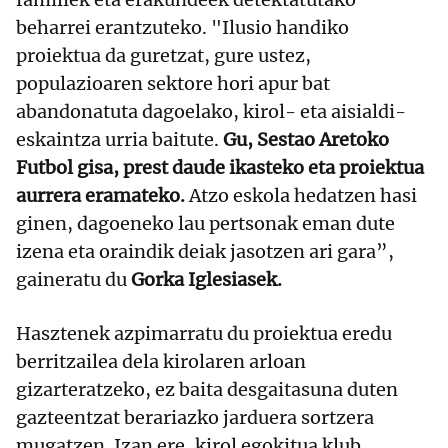
beharrei erantzuteko. "Ilusio handiko
proiektua da guretzat, gure ustez,
populazioaren sektore hori apur bat
abandonatuta dagoelako, kirol- eta aisialdi-
eskaintza urria baitute.
Gu, Sestao Aretoko
Futbol gisa, prest daude ikasteko eta proiektua
aurrera eramateko.
Atzo eskola hedatzen hasi
ginen, dagoeneko lau pertsonak eman dute
izena eta oraindik deiak jasotzen ari gara”,
gaineratu du
Gorka Iglesiasek.
Hasztenek azpimarratu du proiektua eredu
berritzailea dela kirolaren arloan
gizarteratzeko, ez baita desgaitasuna duten
gazteentzat berariazko jarduera sortzera
mugatzen. Izan ere, kirol egokitua klub