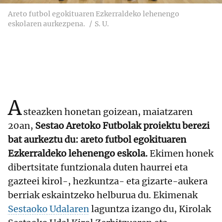
Areto futbol egokituaren Ezkerraldeko lehenengo
eskolaren aurkezpena.
S. U.
A
steazken honetan goizean, maiatzaren
20an,
Sestao Aretoko Futbolak proiektu berezi
bat aurkeztu du: areto futbol egokituaren
Ezkerraldeko lehenengo eskola.
Ekimen honek
dibertsitate funtzionala duten haurrei eta
gazteei kirol-, hezkuntza- eta gizarte-aukera
berriak eskaintzeko helburua du. Ekimenak
Sestaoko Udalaren
laguntza izango du, Kirolak