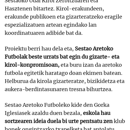
Sestaoko Udal Kirol Zerbitzuaren eta
Hasztenen bitartez. Kirol-erakundeen,
erakunde publikoen eta gizarteratzeko eragile
espezializatuen artean egindako lan
koordinatuaren adibide bat da.
Proiektu berri hau dela eta,
Sestao Aretoko
Futbolak beste urrats bat egin du gizarte- eta
kirol-konpromisoan,
eta buru izan da aretoko
futbola egitetik haratago doan ekimen batean.
Helburua da kirola gizarteratze, bizikidetza eta
aukera-berdintasunaren tresna bihurtzea.
Sestao Aretoko Futboleko kide den Gorka
Iglesiasek azaldu duen bezala,
eskola hau
sortzearen ideia duela bi urte pentsatu zen
klub
honek ongintzazko txapelketa bat antolatu