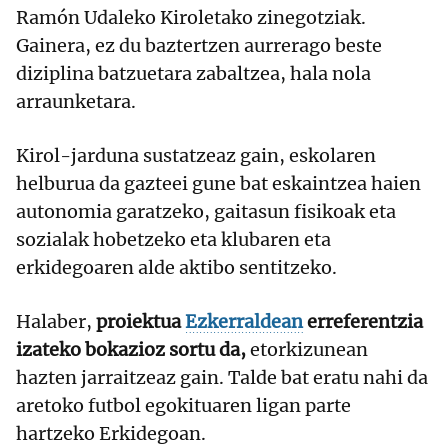
Ramón Udaleko Kiroletako zinegotziak.
Gainera, ez du baztertzen aurrerago beste
diziplina batzuetara zabaltzea, hala nola
arraunketara.
Kirol-jarduna sustatzeaz gain, eskolaren
helburua da gazteei gune bat eskaintzea haien
autonomia garatzeko, gaitasun fisikoak eta
sozialak hobetzeko eta klubaren eta
erkidegoaren alde aktibo sentitzeko.
Halaber,
proiektua
Ezkerraldean
erreferentzia
izateko bokazioz sortu da,
etorkizunean
hazten jarraitzeaz gain. Talde bat eratu nahi da
aretoko futbol egokituaren ligan parte
hartzeko Erkidegoan.