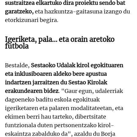
sustraitzea elkartuko dira proiektu sendo bat
garatzeko,
eta hazkuntza-gaitasuna izango du
etorkizunari begira.
Igeriketa, pala… eta orain aretoko
futbola
Bestalde,
Sestaoko Udalak kirol egokituaren
eta inklusiboaren aldeko bere apustua
indartzen jarraitzen du Sestao Kirolak
erakundearen bidez
. "Gaur egun, udalerriak
dagoeneko baditu eskola egokituak
igeriketaren eta palaren modalitateetan, eta
ekimen berri hau tarteko, dibertsitate
funtzionala duten pertsonentzako kirol-
eskaintza zabalduko da", azaldu du Borja