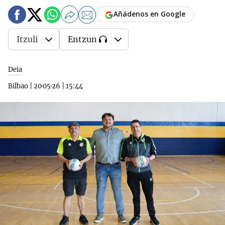
Añádenos en Google
Itzuli
Entzun
Deia
Bilbao
|
20·05·26
|
15:44