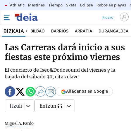
Athletic
Mastines
Tiempo
Skate
Eclipse
Robos en playas
Kiosko
BIZKAIA
BILBAO
BARRIOS
ARRATIA
DURANGALDEA
Las Carreras dará inicio a sus
fiestas este próximo viernes
El concierto de Iseo&Dodosound del viernes y la
bajada del sábado 30, citas clave
Añádenos en Google
Itzuli
Entzun
Miguel A. Pardo