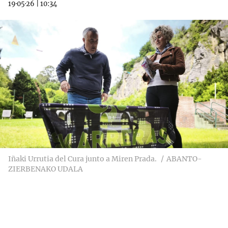
19·05·26
|
10:34
Iñaki Urrutia del Cura junto a Miren Prada.
ABANTO-
ZIERBENAKO UDALA