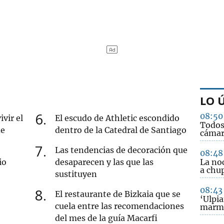
LO 
6
08:50
ivir el
El escudo de Athletic escondido
Todos 
de
dentro de la Catedral de Santiago
cámara
7
Las tendencias de decoración que
08:48
io
desaparecen y las que las
La noc
a chup
sustituyen
08:43
8
El restaurante de Bizkaia que se
‘Ulpia
cuela entre las recomendaciones
marm
del mes de la guía Macarfi