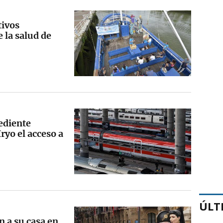
tivos
 la salud de
ediente
ryo el acceso a
ÚLT
n a su casa en