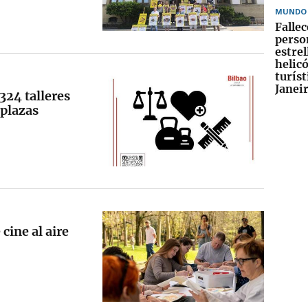
MUNDO
Falle
perso
estrel
helic
turíst
Janei
 324 talleres
plazas
 cine al aire