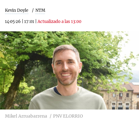
Kevin Doyle
NTM
14·05·26
|
17:01
|
Actualizado a las 13:00
Mikel Arruabarrena
PNV ELORRIO