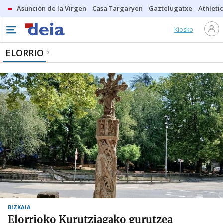
Asunción de la Virgen
Casa Targaryen
Gaztelugatxe
Athletic
Kiosko
ELORRIO
BIZKAIA
Elorrioko Kurutziagako gurutzea