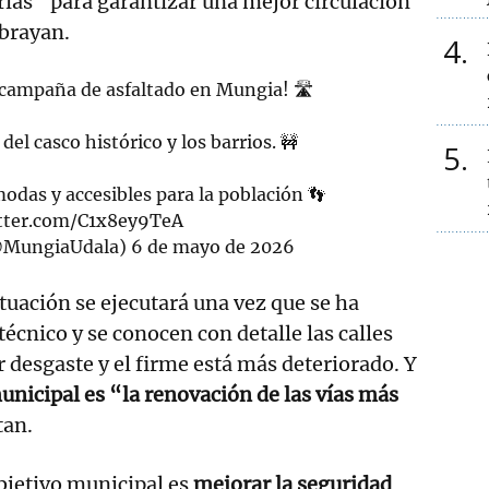
ias “para garantizar una mejor circulación
ubrayan.
4
 campaña de asfaltado en Mungia! 🛣️
el casco histórico y los barrios. 🚧
5
odas y accesibles para la población 👣
itter.com/C1x8ey9TeA
@MungiaUdala)
6 de mayo de 2026
ctuación se ejecutará una vez que se ha
técnico y se conocen con detalle las calles
desgaste y el firme está más deteriorado. Y
unicipal es “la renovación de las vías más
tan.
bjetivo municipal es
mejorar la seguridad