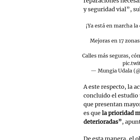
reparaciones necesar
y seguridad vial”, s
¡Ya está en marcha la
Mejoras en 17 zonas d
Calles más seguras, cóm
pic.tw
— Mungia Udala (
A este respecto, la a
concluido el estudio 
que presentan mayor 
es que
la prioridad m
deterioradas”
, apun
De esta manera, el o