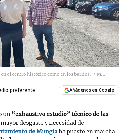
en el centro histórico como en los barrios.
M.U.
dio preferente
Añádenos en Google
o un
“exhaustivo estudio” técnico de las
 mayor desgaste y necesidad de
ntamiento de Mungia
ha puesto en marcha