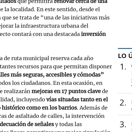
ltados
que permitirá
renovar cerca de una
e la localidad. En este sentido, desde el
 que se trata de “una de las iniciativas más
orar la infraestructura urbana del
yecto contará con una destacada
inversión
LO 
a de ruta municipal reserva cada año
1
tantes recursos para que permitan disponer
lles más seguras, accesibles y cómodas”
odos los ciudadanos. En esta ocasión, en
se realizarán
mejoras en 17 puntos clave
de
alidad, incluyendo
vías situadas tanto en el
2
 histórico como en los barrios
. Además de
ras de asfaltado de calles, la intervención
3
decuación de señales
y todas las