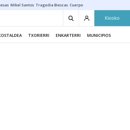
uesas
Mikel Santos
Tragedia Biescas
Cuerpo ría
Inmigración Bizkaia
Kiosko
KOSTALDEA
TXORIERRI
ENKARTERRI
MUNICIPIOS