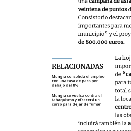
una
campaña de asfa
veintena de puntos
d
Consistorio destacan
importantes para mej
municipio” y el pro
de 800.000 euros.
La hoj
RELACIONADAS
impor
de
“ca
Mungia consolida el empleo
con una tasa de paro por
para t
debajo del 8%
total 
Mungia se vuelca contra el
la loc
tabaquismo y ofrecerá un
curso para dejar de fumar
centro
las ob
incluirá también la
a