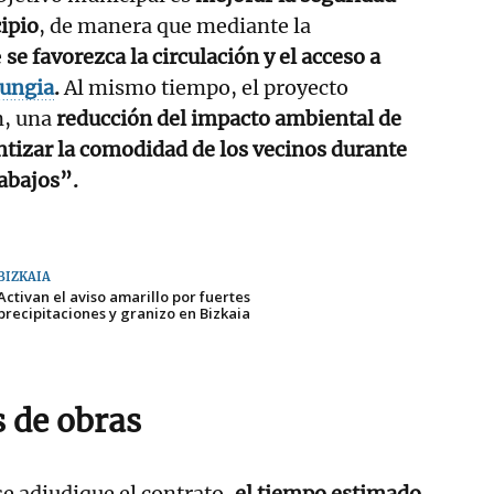
cipio
, de manera que mediante la
e
se favorezca la circulación y el acceso a
ungia
.
Al mismo tiempo, el proyecto
, una
reducción del impacto ambiental de
ntizar la comodidad de los vecinos durante
rabajos”.
BIZKAIA
Activan el aviso amarillo por fuertes
precipitaciones y granizo en Bizkaia
 de obras
se adjudique el contrato,
el tiempo estimado