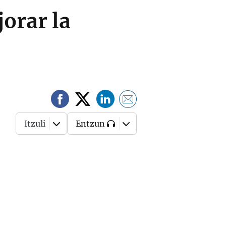
orar la
Itzuli
Entzun