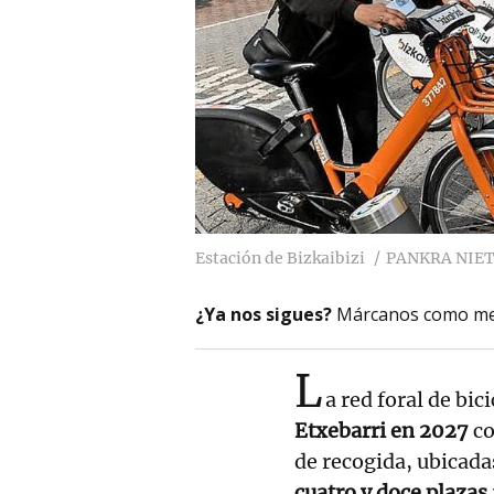
Estación de Bizkaibizi
PANKRA NIE
¿Ya nos sigues?
Márcanos como me
L
a red foral de bic
Etxebarri en 2027
c
de recogida, ubicad
cuatro y doce plazas