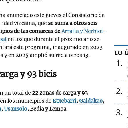
 ha anunciado este jueves el Consistorio de
alidad vizcaina, que
se suma a otros seis
ipios de las comarcas de
Arratia y Nerbioi-
bal
en los que durante el próximo año se
ntará este programa, inaugurado en 2023
LO 
 y en 2025 amplió su red a otros 13.
1
arga y 93 bicis
2
án un total de
22 zonas de carga y 93
 en los municipios de
Etxebarri
,
Galdakao
,
a
,
Usansolo
, Bedia y Lemoa
.
3