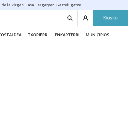
 de la Virgen
Casa Targaryen
Gaztelugatxe
Athletic
Aste Nagusia
C
Kiosko
KOSTALDEA
TXORIERRI
ENKARTERRI
MUNICIPIOS