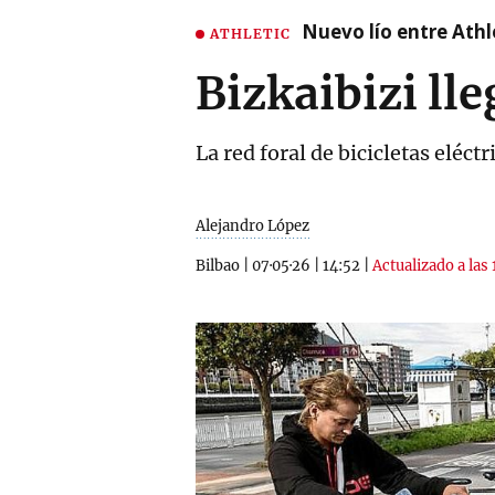
Nuevo lío entre Athl
ATHLETIC
Bizkaibizi ll
La red foral de bicicletas eléct
Alejandro López
Bilbao
|
07·05·26
|
14:52
|
Actualizado a las 