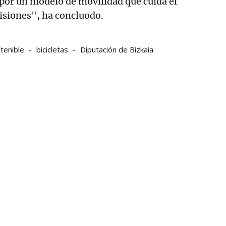
 por un modelo de movilidad que cuida el
isiones", ha concluodo.
tenible
bicicletas
Diputación de Bizkaia