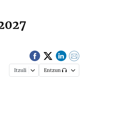
 2027
Itzuli
Entzun