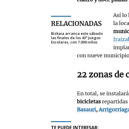
Así lo
RELACIONADAS
la loc
munic
Bizkaia arranca este sábado
las finales de los 43º Juegos
Iraiza
Escolares, con 7.000 niños
impla
con nueve municipios
22 zonas de c
En total, se instalar
bicicletas
repartidas
Basauri
,
Arrigorriag
TE PUEDE INTERESAR: