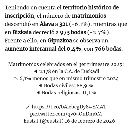
Teniendo en cuenta el
territorio histórico de
inscripción
, el número de
matrimonios
descendió en
Álava
a
321
(-6,1%), mientras que
en
Bizkaia
decreció a
973 bodas
(-2,7%).
Frente a ello, en
Gipuzkoa
se observa un
aumento interanual del 0,4%
, con
766 bodas
.
Matrimonios celebrados en el 3er trimestre 2025:
🔈 2.178 en la C.A. de Euskadi
📉 6,1% menos que en mismo trimestre 2024
🔈 Bodas civiles: 88,9 %
🔈 Bodas religiosas: 11,1 %
🔗
https://t.co/bAiebcgDy8
#EMAT
pic.twitter.com/qv05OnDm9M
— Eustat (@eustat)
16 de febrero de 2026