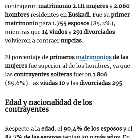
contrajeron
matrimonio 2.111 mujeres
y
2.060
hombres
residentes en
Euskadi
. Fue su
primer
matrimonio
para
1.755 esposos
(85,2%),
mientras que
14 viudos
y
291 divorciados
volvieron a contraer
nupcias
.
El porcentaje de
primeros
matrimonios
de las
mujeres
fue superior al de los hombres, ya que
las
contrayentes solteras
fueron
1.806
(85,6%), las
viudas 10
y las
divorciadas 295
.
Edad y nacionalidad de los
contrayentes
Respecto a la
edad
, el
90,4% de los esposos
y el
83,7% de las esposas
tenían
30 o más años
. En