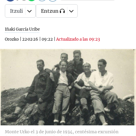
Itzuli
Entzun
Iñaki García Uribe
Orozko
|
22·02·26
|
09:22
|
Actualizado a las 09:23
Monte Urko el 3 de junio de 1934, centésima excursión