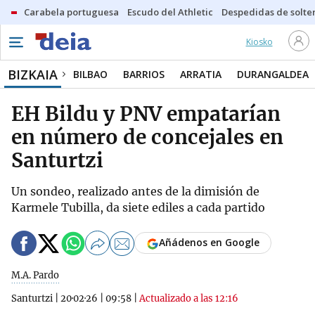
Carabela portuguesa
Escudo del Athletic
Despedidas de solte
Kiosko
BIZKAIA
BILBAO
BARRIOS
ARRATIA
DURANGALDEA
EH Bildu y PNV empatarían
en número de concejales en
Santurtzi
Un sondeo, realizado antes de la dimisión de
Karmele Tubilla, da siete ediles a cada partido
Añádenos en Google
M.A. Pardo
Santurtzi
|
20·02·26
|
09:58
|
Actualizado a las 12:16