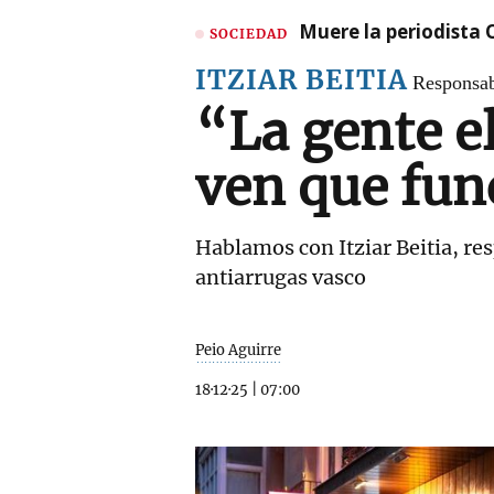
Muere la periodista 
SOCIEDAD
ITZIAR BEITIA
Responsab
“La gente e
ven que fun
Hablamos con Itziar Beitia, res
antiarrugas vasco
Peio Aguirre
18·12·25
|
07:00