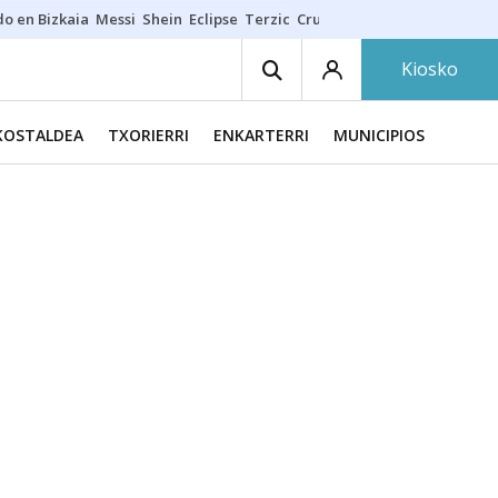
do en Bizkaia
Messi
Shein
Eclipse
Terzic
Cruz Gorbeia
Guía Macarfi
Kiosko
KOSTALDEA
TXORIERRI
ENKARTERRI
MUNICIPIOS