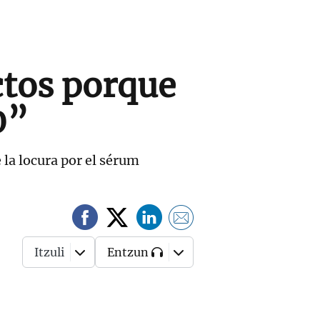
ctos porque
0”
 la locura por el sérum
Itzuli
Entzun