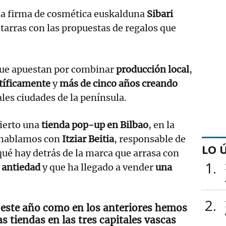
 la firma de cosmética euskalduna
Sibari
otarras con las propuestas de regalos que
que apuestan por combinar
producción local
,
ntíficamente
y
más de cinco años creando
ales ciudades de la península.
ierto una
tienda pop-up en Bilbao
, en la
 hablamos con
Itziar Beitia
, responsable de
LO 
 qué hay detrás de la marca que arrasa con
1
 antiedad
y que ha llegado a vender
una
2
, este año como en los anteriores hemos
as tiendas en las tres capitales vascas