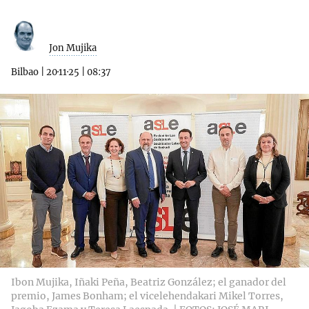
Jon Mujika
Bilbao
|
20·11·25
|
08:37
Ibon Mujika, Iñaki Peña, Beatriz González; el ganador del
premio, James Bonham; el vicelehendakari Mikel Torres,