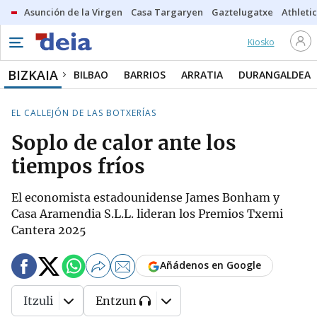
Asunción de la Virgen
Casa Targaryen
Gaztelugatxe
Athletic
Kiosko
BIZKAIA
BILBAO
BARRIOS
ARRATIA
DURANGALDEA
EL CALLEJÓN DE LAS BOTXERÍAS
Soplo de calor ante los
tiempos fríos
El economista estadounidense James Bonham y
Casa Aramendia S.L.L. lideran los Premios Txemi
Cantera 2025
Añádenos en Google
Itzuli
Entzun