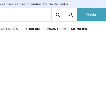
o
Cribado cáncer
Incendios
Policía de Santurtzi
Aeropuerto de Bilba
Kiosko
KOSTALDEA
TXORIERRI
ENKARTERRI
MUNICIPIOS