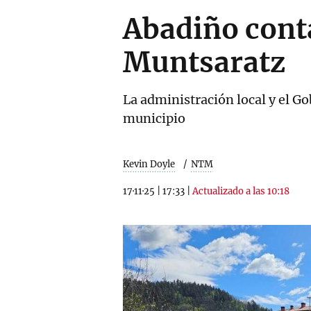
Abadiño conta
Muntsaratz
La administración local y el G
municipio
Kevin Doyle
NTM
17·11·25
|
17:33
|
Actualizado a las 10:18