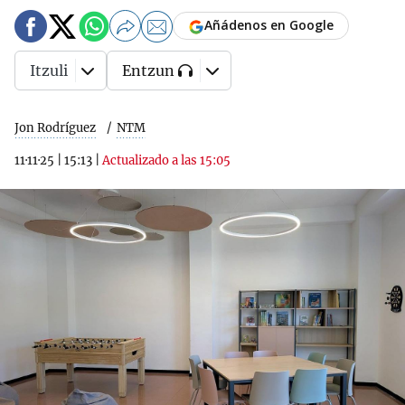
Añádenos en Google
Itzuli
Entzun
Jon Rodríguez
NTM
11·11·25
|
15:13
|
Actualizado a las 15:05