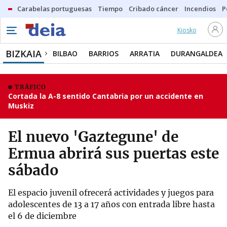
Carabelas portuguesas
Tiempo
Cribado cáncer
Incendios
P
Kiosko
BIZKAIA
BILBAO
BARRIOS
ARRATIA
DURANGALDEA
TRÁFICO
Cortada la A-8 sentido Cantabria por un accidente en
Muskiz
El nuevo 'Gaztegune' de
Ermua abrirá sus puertas este
sábado
El espacio juvenil ofrecerá actividades y juegos para
adolescentes de 13 a 17 años con entrada libre hasta
el 6 de diciembre