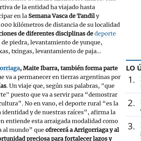
tiva de la entidad ha viajado hasta
cipar en la
Semana Vasca de Tandil
y
0.000 kilómetros de distancia de su localidad
iones de diferentes disciplinas de
deporte
 de piedra, levantamiento de yunque,
xas, txingas, levantamiento de paja…
LO 
orriaga
, Maite Ibarra, también forma parte
e va a permanecer en tierras argentinas por
1
ías
. Un viaje que, según sus palabras, "que
rte" puesto que va a servir para “demostrar
2
cultura”. No en vano, el deporte rural “es la
 identidad y de nuestras raíces”, afirma la
én entiende esta arraigada modalidad como
3
ta al mundo” que
ofrecerá a Arrigorriaga y al
rtunidad preciosa para fortalecer lazos y