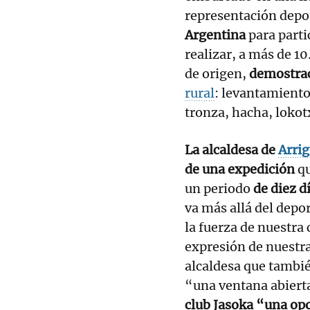
representación depor
Argentina
para parti
realizar, a más de 1
de origen,
demostrac
rural
: levantamiento
tronza, hacha, lokot
La alcaldesa de
Arrig
de una expedición
qu
un periodo
de diez d
va más allá del depo
la fuerza de nuestra 
expresión de nuestra
alcaldesa que tambi
“una ventana abier
club Jasoka “una opo