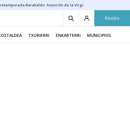
retemporada Barakaldo
Asunción de la Virgen
Casa Targaryen
Gazt
Kiosko
KOSTALDEA
TXORIERRI
ENKARTERRI
MUNICIPIOS