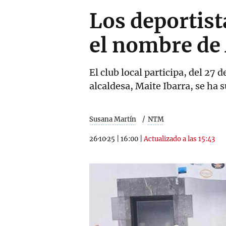
Los deportista
el nombre de 
El club local participa, del 27
alcaldesa, Maite Ibarra, se ha 
Susana Martín
NTM
26·10·25
|
16:00
|
Actualizado a las 15:43