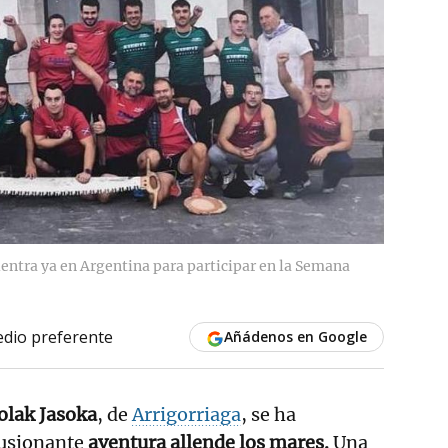
entra ya en Argentina para participar en la Semana
dio preferente
Añádenos en Google
rolak Jasoka
, de
Arrigorriaga
, se ha
usionante
aventura allende los mares.
Una