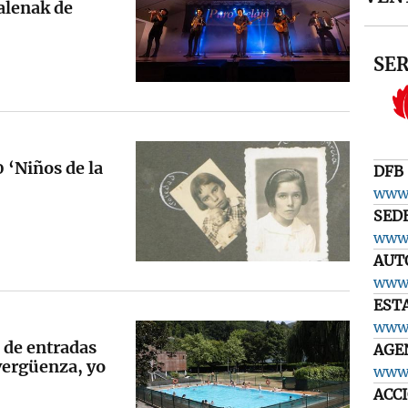
alenak de
SER
0 ‘Niños de la
DFB
www.
SED
www.
AUT
www.
EST
www.
 de entradas
AGE
 vergüenza, yo
www.
ACC