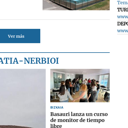
Tema
TUR
www.
DEP
www.
Ver más
ATIA-NERBIOI
BIZKAIA
Basauri lanza un curso
de monitor de tiempo
libre