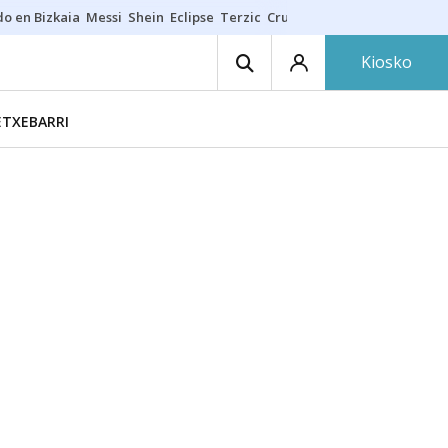
do en Bizkaia
Messi
Shein
Eclipse
Terzic
Cruz Gorbeia
Guía Macarfi
Kiosko
ETXEBARRI