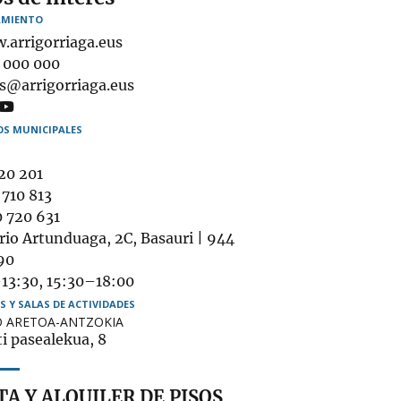
MIENTO
.arrigorriaga.eus
éfono
 000 000
il
es@arrigorriaga.eus
OS MUNICIPALES
20 201
ulatorio
710 813
ogida
 720 631
bigune
rio Artunduaga, 2C, Basauri | 944
bles
90
13:30, 15:30–18:00
S Y SALAS DE ACTIVIDADES
 ARETOA-ANTZOKIA
i pasealekua, 8
A Y ALQUILER DE PISOS