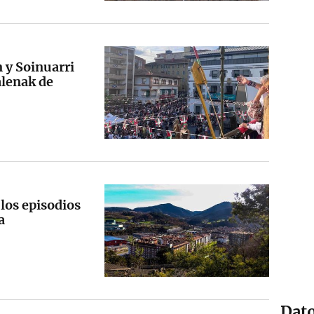
 y Soinuarri
alenak de
los episodios
a
Dato