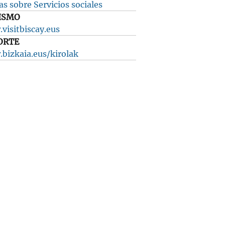
s sobre Servicios sociales
ISMO
visitbiscay.eus
ORTE
bizkaia.eus/kirolak