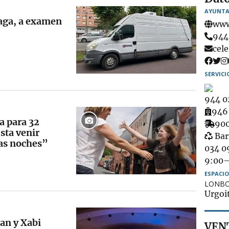
AYUNTA
iaga, a examen
www
Tel
944
Ema
cel
SERVICI
944 0
Amb
946 
a para 32
Rec
900
sta venir
Gar
de
Bar
las noches”
mue
034 0
9:00–
ESPACIO
LONBO
Urgoit
an y Xabi
VENT