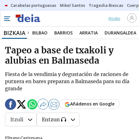
Carabelas portuguesas
Mikel Santos
Tragedia Biescas
Cuerp
Kiosko
BIZKAIA
BILBAO
BARRIOS
ARRATIA
DURANGALDEA
Tapeo a base de txakoli y
alubias en Balmaseda
Fiesta de la vendimia y degustación de raciones de
putxera en bares preparan a Balmaseda para su día
grande
Añádenos en Google
Itzuli
Entzun
Elixane Castresana