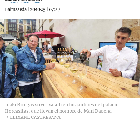
Balmaseda
|
20·10·25
|
07:47
Iñaki Bringas sirve txakoli en los jardines del palacio
Horcasitas, que llevan el nombre de Mari Dapena.
ELIXANE CASTRESANA