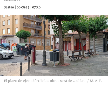
Sestao
|
06·08·25
|
07:36
El plazo de ejecución de las obras será de 20 días.
M. A. P.