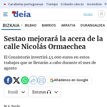
Carabelas portuguesas
Tiempo
Cribado cáncer
Incendios
P
Kiosko
BIZKAIA
BILBAO
BARRIOS
ARRATIA
DURANGALDEA
Sestao mejorará la acera de la
calle Nicolás Ormaechea
El Consistorio invertirá 45.000 euros en estos
trabajos que se llevarán a cabo durante el mes de
agosto
Añádenos en Google
Itzuli
Entzun
M.A. Pardo