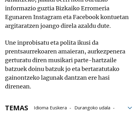
informazio guztia Bizkaiko Erromeria
Egunaren Instagram eta Facebook kontuetan
argitaratzen joango direla azaldu dute.
Une inprobisatu eta polita ikusi da
prentsaurrekoaren amaieran, aurkezpenera
gerturatu diren musikari parte-hartzaile
batzuek doinu batzuk jo eta bertaratutako
gainontzeko lagunak dantzan ere hasi
direnean.
TEMAS
Idioma Euskera
Durangoko udala
musika
Jaialdiak