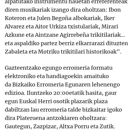
aipatutako instrumentu hauetan erreferenteak
diren musikariak izango dira oholtzan: Ibon
Koteron eta Julen Begoña albokariak, Iker
Alvarez eta Aitor Urkiza txistulariak, Mirari
Azkune eta Aintzane Agirrebeña trikitilariak…
eta aspaldiko partez berriz elkarrarazi dituzten
Zabaleta eta Motriku trikitilari historikoak".
Gazteentzako egungo erromeria formatu
elektroniko eta handiagoekin amaituko
da Bizkaiko Erromeria Egunaren lehenengo
edizioa. Iluntzeko 20:00etatik hasita, gaur
egun Euskal Herri osotik plazarik plaza
dabiltzan lau erromeria talde bizkaitar igoko
dira Plateruena antzokiaren oholtzara:
Gautegun, Zazpizar, Altxa Porru eta Zutik.