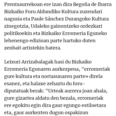
Prentsaurrekoan ere izan dira Begoña de Ibarra
Bizkaiko Foru Aldundiko Kultura zuzendari
nagusia eta Paule Sánchez Durangoko Kultura
zinegotzia, Udaleko gainontzeko ordezkari
politikoekin eta Bizkaiko Erromeria Eguneko
lehenengo edizioan parte hartuko duten
zenbait artistekin batera.
Leixuri Arrizabalagak hasi du Bizkaiko
Erromeria Egunaren aurkezpena, "erromeriak
gure kultura eta nortasunaren parte» direla
esanez, eta halaxe zehaztu du foru-
diputatuak berak: "Urteak aurrera joan ahala,
gure gizartea aldatu den bezala, erromeriak
ere egokitu egin dira gaur egungo estiloetara
eta, gaur aurkezten dugun ospakizun