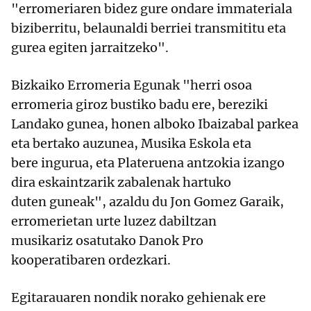
"erromeriaren bidez gure ondare immateriala
biziberritu, belaunaldi berriei transmititu eta
gurea egiten jarraitzeko".
Bizkaiko Erromeria Egunak "herri osoa
erromeria giroz bustiko badu ere, bereziki
Landako gunea, honen alboko Ibaizabal parkea
eta bertako auzunea, Musika Eskola eta
bere ingurua, eta Plateruena antzokia izango
dira eskaintzarik zabalenak hartuko
duten guneak", azaldu du Jon Gomez Garaik,
erromerietan urte luzez dabiltzan
musikariz osatutako Danok Pro
kooperatibaren ordezkari.
Egitarauaren nondik norako gehienak ere