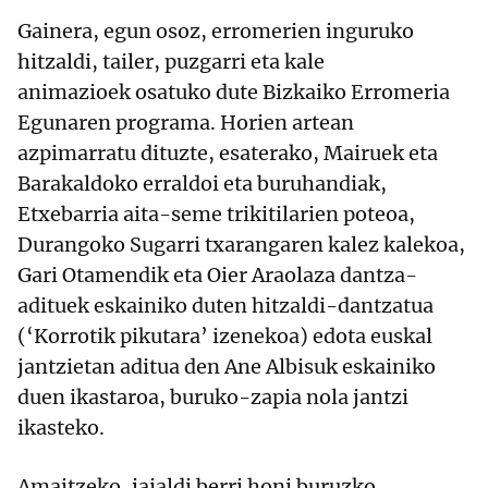
Gainera, egun osoz, erromerien inguruko
hitzaldi, tailer, puzgarri eta kale
animazioek osatuko dute Bizkaiko Erromeria
Egunaren programa. Horien artean
azpimarratu dituzte, esaterako, Mairuek eta
Barakaldoko erraldoi eta buruhandiak,
Etxebarria aita-seme trikitilarien poteoa,
Durangoko Sugarri txarangaren kalez kalekoa,
Gari Otamendik eta Oier Araolaza dantza-
adituek eskainiko duten hitzaldi-dantzatua
(‘Korrotik pikutara’ izenekoa) edota euskal
jantzietan aditua den Ane Albisuk eskainiko
duen ikastaroa, buruko-zapia nola jantzi
ikasteko.
Amaitzeko, jaialdi berri honi buruzko