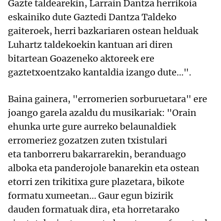
Gazte taldearekin, Larrain Dantza herrikoia
eskainiko dute Gaztedi Dantza Taldeko
gaiteroek, herri bazkariaren ostean helduak
Luhartz taldekoekin kantuan ari diren
bitartean Goazeneko aktoreek ere
gaztetxoentzako kantaldia izango dute…".
Baina gainera, "erromerien sorburuetara" ere
joango garela azaldu du musikariak: "Orain
ehunka urte gure aurreko belaunaldiek
erromeriez gozatzen zuten txistulari
eta tanborreru bakarrarekin, beranduago
alboka eta panderojole banarekin eta ostean
etorri zen trikitixa gure plazetara, bikote
formatu xumeetan… Gaur egun bizirik
dauden formatuak dira, eta horretarako