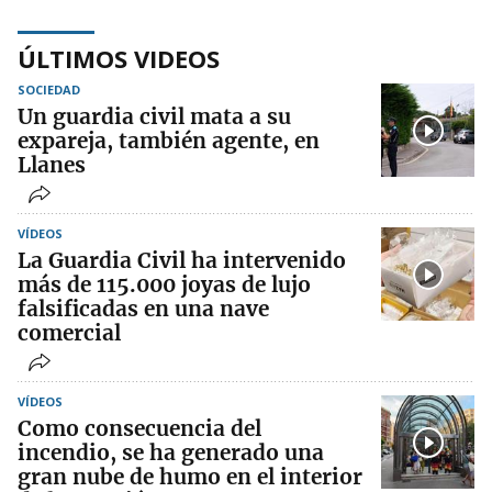
ÚLTIMOS VIDEOS
SOCIEDAD
Un guardia civil mata a su
expareja, también agente, en
Llanes
VÍDEOS
La Guardia Civil ha intervenido
más de 115.000 joyas de lujo
falsificadas en una nave
comercial
VÍDEOS
Como consecuencia del
incendio, se ha generado una
gran nube de humo en el interior