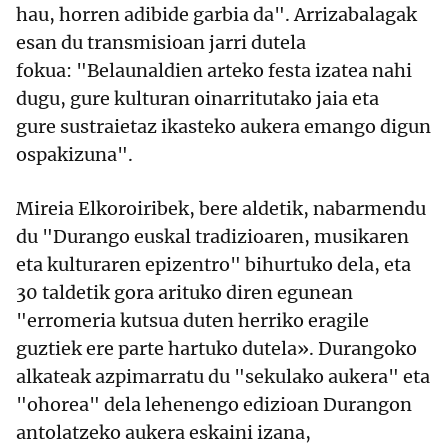
hau, horren adibide garbia da". Arrizabalagak
esan du transmisioan jarri dutela
fokua: "Belaunaldien arteko festa izatea nahi
dugu, gure kulturan oinarritutako jaia eta
gure sustraietaz ikasteko aukera emango digun
ospakizuna".
Mireia Elkoroiribek, bere aldetik, nabarmendu
du "Durango euskal tradizioaren, musikaren
eta kulturaren epizentro" bihurtuko dela, eta
30 taldetik gora arituko diren egunean
"erromeria kutsua duten herriko eragile
guztiek ere parte hartuko dutela». Durangoko
alkateak azpimarratu du "sekulako aukera" eta
"ohorea" dela lehenengo edizioan Durangon
antolatzeko aukera eskaini izana,