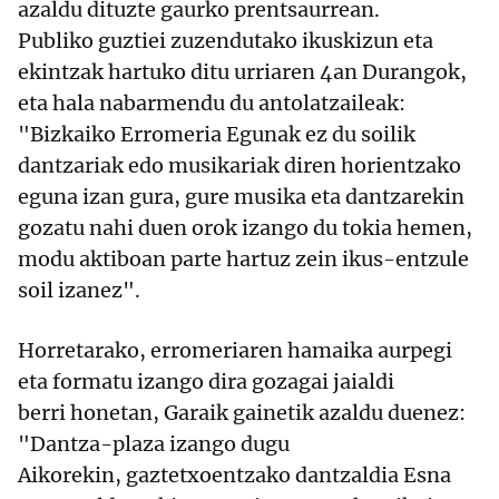
azaldu dituzte gaurko prentsaurrean.
Publiko guztiei zuzendutako ikuskizun eta
ekintzak hartuko ditu urriaren 4an Durangok,
eta hala nabarmendu du antolatzaileak:
"Bizkaiko Erromeria Egunak ez du soilik
dantzariak edo musikariak diren horientzako
eguna izan gura, gure musika eta dantzarekin
gozatu nahi duen orok izango du tokia hemen,
modu aktiboan parte hartuz zein ikus-entzule
soil izanez".
Horretarako, erromeriaren hamaika aurpegi
eta formatu izango dira gozagai jaialdi
berri honetan, Garaik gainetik azaldu duenez:
"Dantza-plaza izango dugu
Aikorekin, gaztetxoentzako dantzaldia Esna