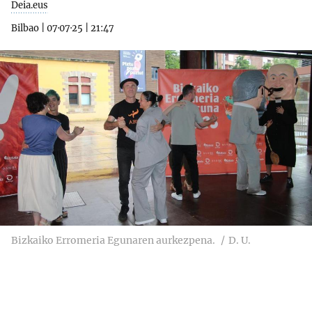
Deia.eus
Bilbao
|
07·07·25
|
21:47
Bizkaiko Erromeria Egunaren aurkezpena.
D. U.