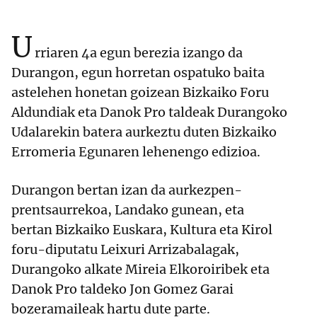
U
rriaren 4a egun berezia izango da
Durangon, egun horretan ospatuko baita
astelehen honetan goizean Bizkaiko Foru
Aldundiak eta Danok Pro taldeak Durangoko
Udalarekin batera aurkeztu duten Bizkaiko
Erromeria Egunaren lehenengo edizioa.
Durangon bertan izan da aurkezpen-
prentsaurrekoa, Landako gunean, eta
bertan Bizkaiko Euskara, Kultura eta Kirol
foru-diputatu Leixuri Arrizabalagak,
Durangoko alkate Mireia Elkoroiribek eta
Danok Pro taldeko Jon Gomez Garai
bozeramaileak hartu dute parte.