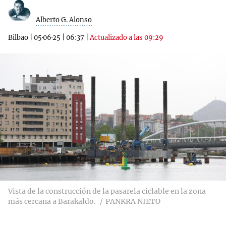
Alberto G. Alonso
Bilbao
|
05·06·25
|
06:37
|
Actualizado a las 09:29
Vista de la construcción de la pasarela ciclable en la zona
más cercana a Barakaldo.
PANKRA NIETO