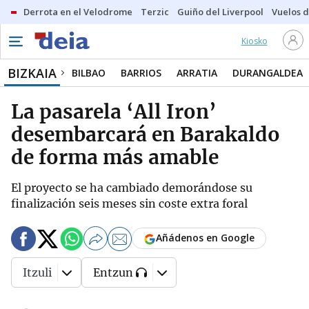
Derrota en el Velodrome
Terzic
Guiño del Liverpool
Vuelos d
Kiosko
BIZKAIA
BILBAO
BARRIOS
ARRATIA
DURANGALDEA
La pasarela ‘All Iron’
desembarcará en Barakaldo
de forma más amable
El proyecto se ha cambiado demorándose su
finalización seis meses sin coste extra foral
Añádenos en Google
Itzuli
Entzun