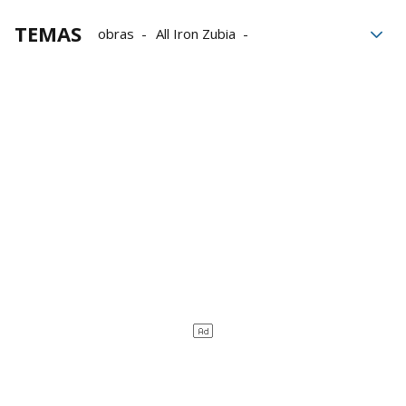
TEMAS
obras
All Iron Zubia
Diputación Foral de Bizkaia
Interbiak