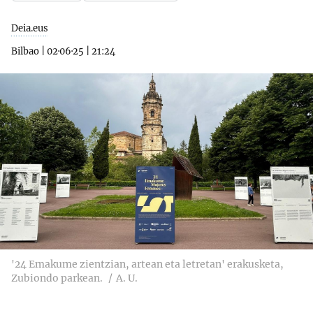
Deia.eus
Bilbao
|
02·06·25
|
21:24
'24 Emakume zientzian, artean eta letretan' erakusketa,
Zubiondo parkean.
A. U.