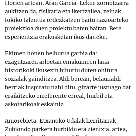
Horien artean, Aran Garcia-Lekue zornotzarra
aukitzen da, fisikaria eta ikertzailea, zeinak
tokiko talentua ordezkatzen baitu nazioarteko
proiekzioa duen proiektu baten baitan. Bere
esperientzia erakusketan ikus daiteke.
Ekimen honen helburua garbia da:
ezagutzaren arloetan emakumeen lana
historikoki ikusezin bihurtu duten ohitura
sozialak gainditzea. Aldi berean, belaunaldi
berriak inspiratu nahi ditu, gizarte justuago bat
eraikitzeko erreferente erreal, hurbil eta
askotarikoak eskainiz.
Amorebieta-Etxanoko Udalak herritarrak
Zubiondo parkera hurbildu eta zientzia, artea,