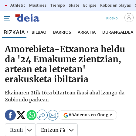
Athletic
Mastines
Tiempo
Skate
Eclipse
Robos en playas
Kiosko
BIZKAIA
BILBAO
BARRIOS
ARRATIA
DURANGALDEA
Amorebieta-Etxanora heldu
da '24 Emakume zientzian,
artean eta letretan'
erakusketa ibiltaria
Ekainaren 2tik 16ra bitartean ikusi ahal izango da
Zubiondo parkean
Añádenos en Google
Itzuli
Entzun