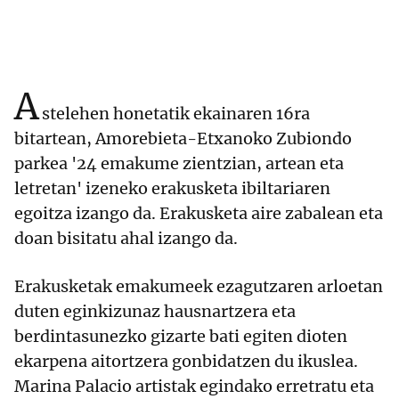
A
stelehen honetatik ekainaren 16ra
bitartean, Amorebieta-Etxanoko Zubiondo
parkea '24 emakume zientzian, artean eta
letretan' izeneko erakusketa ibiltariaren
egoitza izango da. Erakusketa aire zabalean eta
doan bisitatu ahal izango da.
Erakusketak emakumeek ezagutzaren arloetan
duten eginkizunaz hausnartzera eta
berdintasunezko gizarte bati egiten dioten
ekarpena aitortzera gonbidatzen du ikuslea.
Marina Palacio artistak egindako erretratu eta