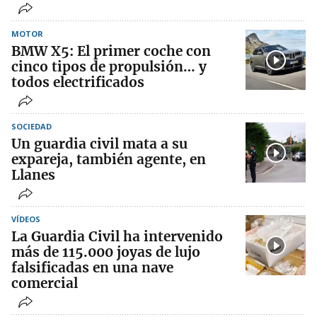
MOTOR
BMW X5: El primer coche con
cinco tipos de propulsión… y
todos electrificados
SOCIEDAD
Un guardia civil mata a su
expareja, también agente, en
Llanes
VÍDEOS
La Guardia Civil ha intervenido
más de 115.000 joyas de lujo
falsificadas en una nave
comercial