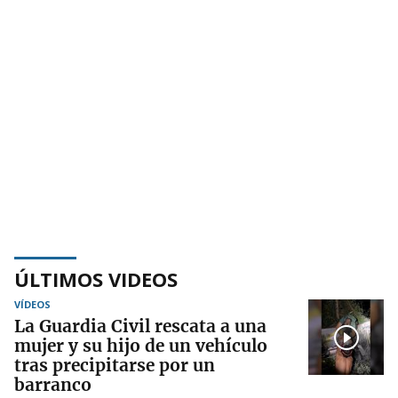
ÚLTIMOS VIDEOS
VÍDEOS
La Guardia Civil rescata a una
mujer y su hijo de un vehículo
tras precipitarse por un
barranco