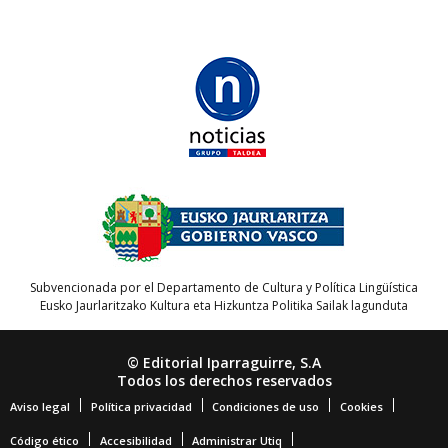
Subvencionada por el Departamento de Cultura y Política Lingüística
Eusko Jaurlaritzako Kultura eta Hizkuntza Politika Sailak lagunduta
© Editorial Iparraguirre, S.A
Todos los derechos reservados
Aviso legal
Política privacidad
Condiciones de uso
Cookies
Código ético
Accesibilidad
Administrar Utiq