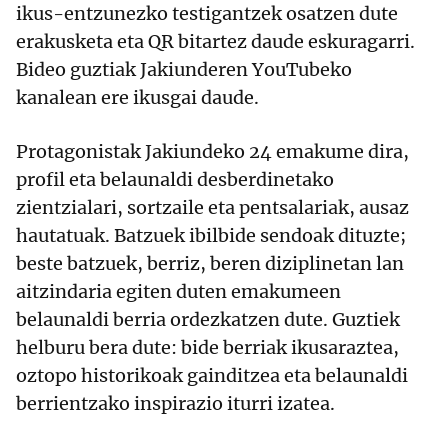
ikus-entzunezko testigantzek osatzen dute
erakusketa eta QR bitartez daude eskuragarri.
Bideo guztiak Jakiunderen YouTubeko
kanalean ere ikusgai daude.
Protagonistak Jakiundeko 24 emakume dira,
profil eta belaunaldi desberdinetako
zientzialari, sortzaile eta pentsalariak, ausaz
hautatuak. Batzuek ibilbide sendoak dituzte;
beste batzuek, berriz, beren diziplinetan lan
aitzindaria egiten duten emakumeen
belaunaldi berria ordezkatzen dute. Guztiek
helburu bera dute: bide berriak ikusaraztea,
oztopo historikoak gainditzea eta belaunaldi
berrientzako inspirazio iturri izatea.