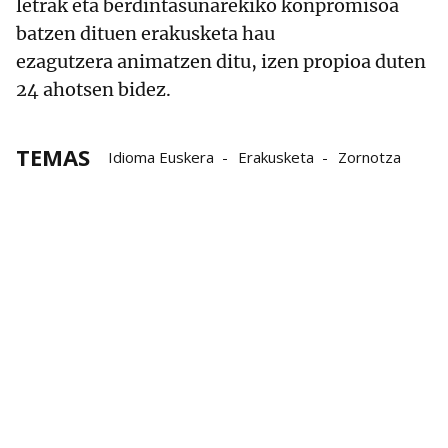
letrak eta berdintasunarekiko konpromisoa
batzen dituen erakusketa hau
ezagutzera animatzen ditu, izen propioa duten
24 ahotsen bidez.
TEMAS
Idioma Euskera
Erakusketa
Zornotza