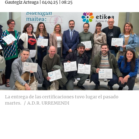
Gautegiz Arteaga
|
04·04·25
|
08:25
La entrega de las certificaciones tuvo lugar el pasado
martes.
A.D.R. URREMENDI