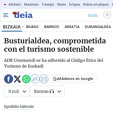
Athletic
Mastines
Tiempo
Skate
Eclipse
Robos en playas
Kiosko
BIZKAIA
BILBAO
BARRIOS
ARRATIA
DURANGALDEA
Busturialdea, comprometida
con el turismo sostenible
ADR Urremendi se ha adherido al Código Ético del
Turismo de Euskadi
Añádenos en Google
Itzuli
Entzun
Eguzkiñe Salterain