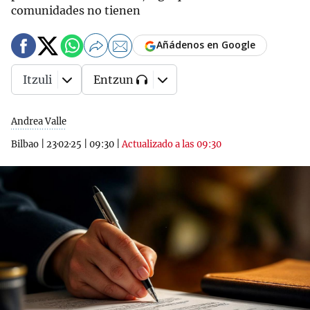
comunidades no tienen
Añádenos en Google
Itzuli
Entzun
Andrea Valle
Bilbao
|
23·02·25
|
09:30
|
Actualizado a las 09:30