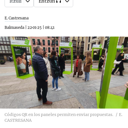
Itzuli
Entzun
E. Castresana
Balmaseda
|
22·01·25
|
08:41
Códigos QR en los paneles permiten enviar propuestas.
E.
CASTRESANA