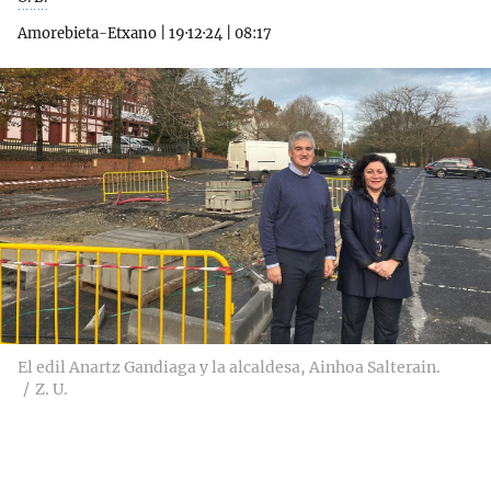
Amorebieta-Etxano
|
19·12·24
|
08:17
El edil Anartz Gandiaga y la alcaldesa, Ainhoa Salterain.
Z. U.