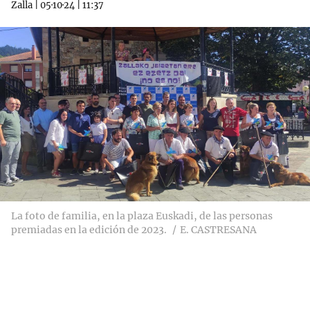
Zalla
|
05·10·24
|
11:37
La foto de familia, en la plaza Euskadi, de las personas
premiadas en la edición de 2023.
E. CASTRESANA