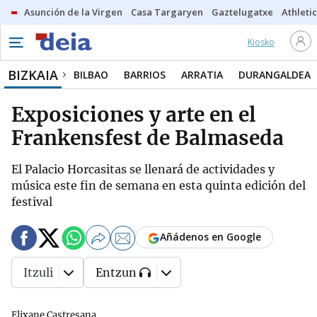
Asunción de la Virgen
Casa Targaryen
Gaztelugatxe
Athletic
Kiosko
BIZKAIA
BILBAO
BARRIOS
ARRATIA
DURANGALDEA
Exposiciones y arte en el
Frankensfest de Balmaseda
El Palacio Horcasitas se llenará de actividades y
música este fin de semana en esta quinta edición del
festival
Añádenos en Google
Itzuli
Entzun
Elixane Castresana