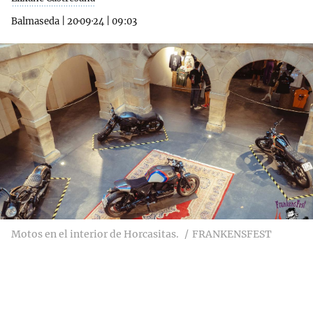
Balmaseda
|
20·09·24
|
09:03
Motos en el interior de Horcasitas.
FRANKENSFEST