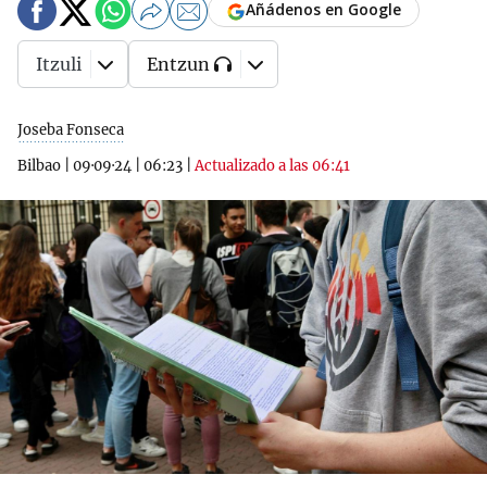
Añádenos en Google
Itzuli
Entzun
Joseba Fonseca
Bilbao
|
09·09·24
|
06:23
|
Actualizado a las 06:41