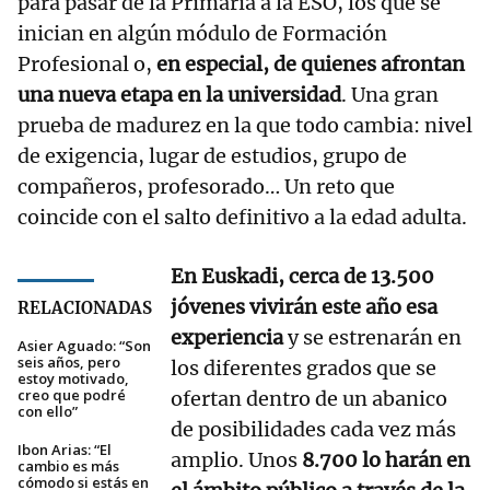
para pasar de la Primaria a la ESO, los que se
inician en algún módulo de Formación
Profesional o,
en especial, de quienes afrontan
una nueva etapa en la universidad
. Una gran
prueba de madurez en la que todo cambia: nivel
de exigencia, lugar de estudios, grupo de
compañeros, profesorado… Un reto que
coincide con el salto definitivo a la edad adulta.
En Euskadi, cerca de 13.500
jóvenes vivirán este año esa
RELACIONADAS
experiencia
y se estrenarán en
Asier Aguado: “Son
seis años, pero
los diferentes grados que se
estoy motivado,
creo que podré
ofertan dentro de un abanico
con ello”
de posibilidades cada vez más
Ibon Arias: “El
amplio. Unos
8.700 lo harán en
cambio es más
cómodo si estás en