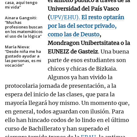
el ámbito público a través de la
casa, aquí tengo
mi vida”
Universidad del País Vasco
(
UPV/EHU).
El resto optarán
Ainara Gangoiti:
“Muchas
por las del sector privado,
profesiones buscan
en los matemáticos
como las de
Deusto
,
el uso de la lógica”
Mondragon Unibertsitatea o la
María Nieva:
EUNEIZ de Gasteiz
. Una buena
“Desde niña me ha
gustado ayudar a
parte de esos estudiantes son
las personas, es mi
vocación”
chicos y chicas de Bizkaia.
Algunos ya han vivido la
protocolaria jornada de presentación, a la
espera del inicio de las clases, que para la
mayoría llegará hoy mismo. Un momento que,
en general, todos aguardan con ilusión. Para
ello han hincado codos de lo lindo en el último
curso de Bachillerato y han superado el