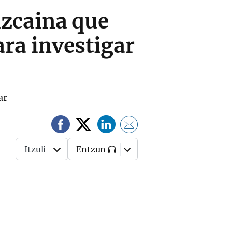
izcaina que
ra investigar
ar
Itzuli
Entzun