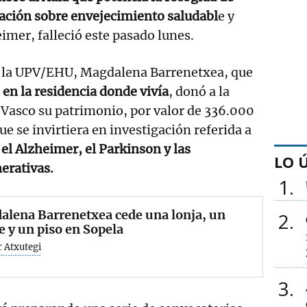
gación sobre envejecimiento saludabl
e y
imer, falleció este pasado lunes.
 la UPV/EHU, Magdalena Barrenetxea, que
en la residencia donde vivía
, donó a la
 Vasco su patrimonio, por valor de 336.000
que se invirtiera en investigación referida a
l Alzheimer, el Parkinson y las
LO 
erativas.
1
lena Barrenetxea cede una lonja, un
2
e y un piso en Sopela
r Atxutegi
3