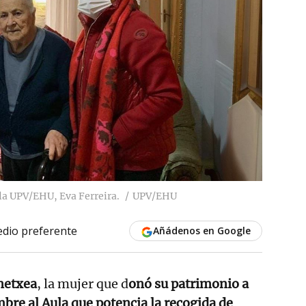
la UPV/EHU, Eva Ferreira.
UPV/EHU
dio preferente
Añádenos en Google
netxea
, la mujer que d
onó su patrimonio a
bre al Aula que potencia la recogida de