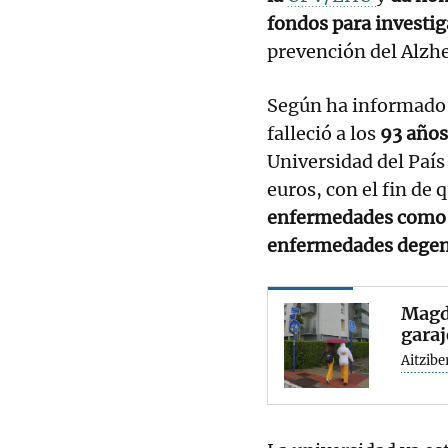
fondos para investi
prevención del Alzhe
Según ha informado
falleció a los
93 años 
Universidad del País
euros, con el fin de 
enfermedades como e
enfermedades degen
Magda
garaj
Aitzibe