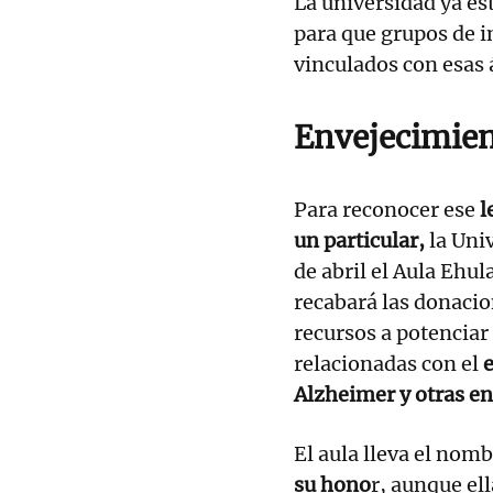
La universidad ya es
para que grupos de i
vinculados con esas 
Envejecimien
Para reconocer ese
l
un particular,
la Uni
de abril el Aula Eh
recabará las donacion
recursos a potenciar 
relacionadas con el
e
Alzheimer y otras e
El aula lleva el nom
su hono
r, aunque el