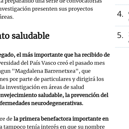
tá preparando una serie de convocatorias
nvestigación presenten sus proyectos
4
áreas.
5
to saludable
egado, el más importante que ha recibido de
versidad del País Vasco creó el pasado mes
ulagun "Magdalena Barrenetxea", que
es por parte de particulares y dirigirá los
la investigación en áreas de salud
nvejecimiento saludable, la prevención del
nfermedades neurodegenerativas.
bre de
la primera benefactora importante en
la tampoco tenía interés en que su nombre