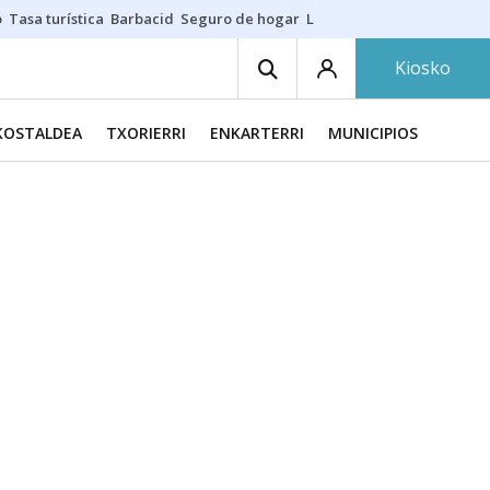
o
Tasa turística
Barbacid
Seguro de hogar
Lío Athletic-Osasuna
Mast
Kiosko
KOSTALDEA
TXORIERRI
ENKARTERRI
MUNICIPIOS