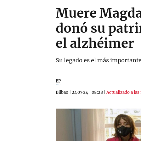
Muere Magdal
donó su patr
el alzhéimer
Su legado es el más importante 
EP
Bilbao
|
24·07·24
|
08:28
|
Actualizado a las