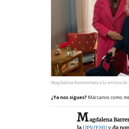
Magdalena Barrenetxea y la rectora de 
¿Ya nos sigues?
Márcanos como me
M
agdalena Barre
la
UPV/EHU
y
da nom