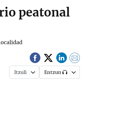
rio peatonal
localidad
Itzuli
Entzun