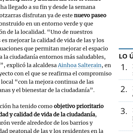
n ha llegado a su fin y desde la semana
otzarras disfrutan ya de este
nuevo paseo
construido en un entorno verde y que
zón de la localidad. “Uno de nuestros
 es mejorar la calidad de vida de las y los
tuaciones que permitan mejorar el espacio
LO 
 a la ciudadanía entornos más saludables,
1
”, explicó la alcaldesa
Ainhoa Salterain
, en
oyecto con el que se reafirma el compromiso
 local “con la mejora continua de las
2
anas y el bienestar de la ciudadanía”.
ación ha tenido como
objetivo prioritario
3
dad y calidad de vida de la ciudadanía
,
rón verde alrededor de los barrios y
dad peatonal de las y los residentes en la