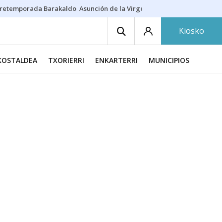
retemporada Barakaldo
Asunción de la Virgen
Casa Targaryen
Gazt
Kiosko
KOSTALDEA
TXORIERRI
ENKARTERRI
MUNICIPIOS