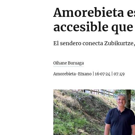
Amorebieta es
accesible que
El sendero conecta Zubikurtze,
Oihane Buruaga
Amorebieta-Etxano
|
16·07·24
|
07:49