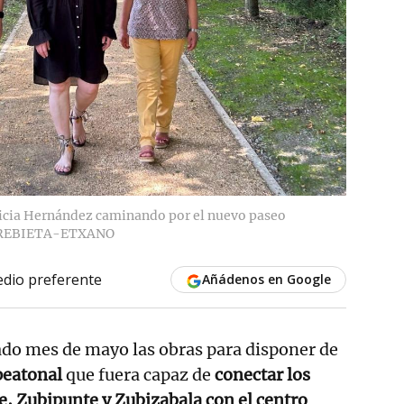
licia Hernández caminando por el nuevo paseo
REBIETA-ETXANO
dio preferente
Añádenos en Google
sado mes de mayo las obras para disponer de
 peatonal
que fuera capaz de
conectar los
e, Zubipunte y Zubizabala con el centro