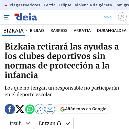
Plagas roedores
Terzic
Eclipse
Violencia de género
Inmigra
Kiosko
BIZKAIA
BILBAO
BARRIOS
ARRATIA
DURANGALDEA
Bizkaia retirará las ayudas a
los clubes deportivos sin
normas de protección a la
infancia
Los que no tengan un responsable no participarán
en el deporte escolar
Añádenos en Google
Itzuli
Entzun