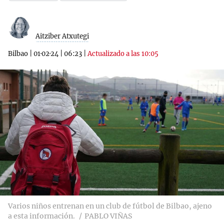
Aitziber Atxutegi
Bilbao
|
01·02·24
|
06:23
|
Actualizado a las 10:05
Varios niños entrenan en un club de fútbol de Bilbao, ajeno
a esta información.
PABLO VIÑAS