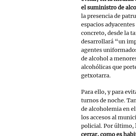
el suministro de alc
la presencia de patrul
espacios adyacentes 
concreto, desde la t
desarrollará “un im
agentes uniformados 
de alcohol a menores
alcohólicas que por
getxotarra.
Para ello, y para evi
turnos de noche. Tam
de alcoholemia en el 
los accesos al munic
policial. Por último,
cerrar, como es habi