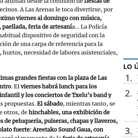
sí animan desde la comisión de
fiestas de
vecinos. A Las Arenas le toca divertirse, por
óximo viernes al domingo con música,
 paellada, feria de artesaní
a... La Policía
habitual dispositivo de seguridad con la
ción de una carpa de referencia para la
, hurtos, necesidad de labores asistenciales,
LO 
1
timas grandes fiestas con la plaza de Las
ntro
. El
viernes habrá lunch para los
2
nfantil y los conciertos de Txelu’s band y
as propuestas.
El sábado
, mientras tanto, se
e otros, de
hinchables, una exhibición de
es de peluquería, pulseras, chapas y llaveros,
3
 plato fuerte: Areetako Sound Gaua, con