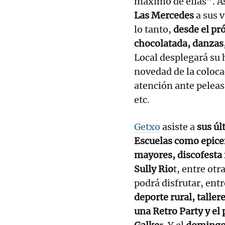
máximo de ellas”. A
Las Mercedes
a sus 
lo tanto,
desde el pr
chocolatada, danzas,
Local desplegará su 
novedad de la coloca
atención ante peleas
etc.
Getxo
asiste a
sus úl
Escuelas como epice
mayores, discofesta i
Sully Rio
t, entre otr
podrá disfrutar, entr
deporte rural, taller
una Retro Party y el