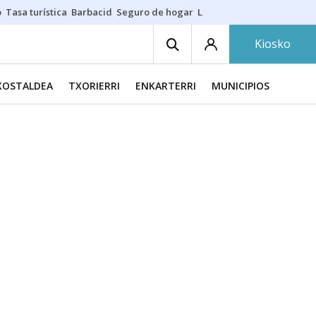
o
Tasa turística
Barbacid
Seguro de hogar
Lío Athletic-Osasuna
Mast
Kiosko
KOSTALDEA
TXORIERRI
ENKARTERRI
MUNICIPIOS