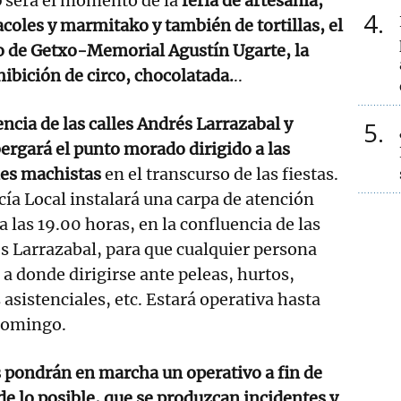
o
será el momento de la
feria de artesanía,
4
acoles y marmitako y también de tortillas, el
co de Getxo-Memorial Agustín Ugarte, la
hibición de circo, chocolatada.
..
encia de las calles Andrés Larrazabal y
5
ergará el punto morado dirigido a las
nes machistas
en el transcurso de las fiestas.
icía Local instalará una carpa de atención
 las 19.00 horas, en la confluencia de las
s Larrazabal, para que cualquier persona
 a donde dirigirse ante peleas, hurtos,
asistenciales, etc. Estará operativa hasta
 domingo.
 pondrán en marcha un operativo a fin de
de lo posible, que se produzcan incidentes y