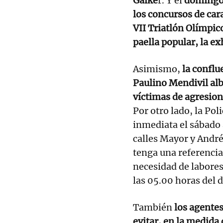
Galke
r. Y el
doming
los concursos de car
VII Triatlón Olímpi
paella popular, la ex
Asimismo,
la conflu
Paulino Mendivil alb
víctimas de agresio
Por otro lado, la Pol
inmediata el sábado a
calles Mayor y André
tenga una referencia
necesidad de labores 
las 05.00 horas del
También
los agentes
evitar, en la medida 