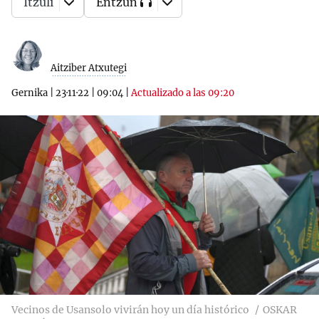
Itzuli
Entzun
Aitziber Atxutegi
Gernika
|
23·11·22
|
09:04
|
Actualizado a las 09:20
Vecinos de Usansolo vivirán hoy un día histórico
OSKAR