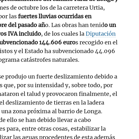
es de octubre los de la carretera Urtia,
or las
fuertes lluvias ocurridas en
re del pasado añ
o. Las obras han tenid
o un
os IVA incluido
, de los cuales la
Diputación
ubvencionado 144.606 euro
s recogido en el
stos y el Estado ha subvencionado 44.096
rograma catástrofes naturales.
se produjo un fuerte deslizamiento debido a
s que, por su intensidad y, sobre todo, por
mataron el talud y provocaron finalmente, el
el deslizamiento de tierras en la ladera
 una zona próxima al barrio de Longa.
 ello se han debido llevar a cabo
s para, entre otras cosas, estabilizar la
alizar las aguas procedentes de esta además