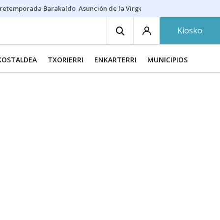
retemporada Barakaldo
Asunción de la Virgen
Casa Targaryen
Gazt
Kiosko
KOSTALDEA
TXORIERRI
ENKARTERRI
MUNICIPIOS