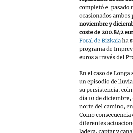
completó el pasado m
ocasionados ambos p
noviembre y diciemb
coste de 200.842 eur
Foral de Bizkaia
ha
s
programa de Imprevi
euros a través del P
En el caso de Longa 
un episodio de lluvia
su persistencia, col
día 10 de diciembre, 
norte del camino, en
Como consecuencia de
diferentes actuacione
ladera, captar y can