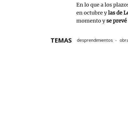
En lo que a los plazo
en octubre y
las de L
momento y
se prevé 
TEMAS
desprendimientos
obr
Diputación Foral de Bizkai