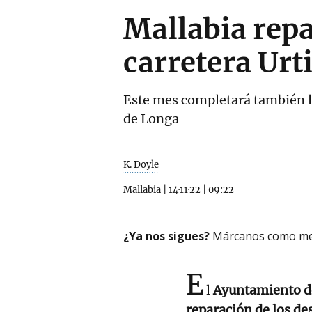
Mallabia repa
carretera Urt
Este mes completará también la
de Longa
K. Doyle
Mallabia
|
14·11·22
|
09:22
¿Ya nos sigues?
Márcanos como me
E
l
Ayuntamiento d
reparación de los de