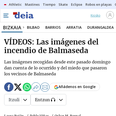
Athletic
Mastines
Tiempo
Skate
Eclipse
Robos en playas
Kiosko
BIZKAIA
BILBAO
BARRIOS
ARRATIA
DURANGALDEA
VÍDEOS: Las imágenes del
incendio de Balmaseda
Las imágenes recogidas desde este pasado domingo
dan cuenta de lo ocurrido y del miedo que pasaron
los vecinos de Balmaseda
Añádenos en Google
Itzuli
Entzun