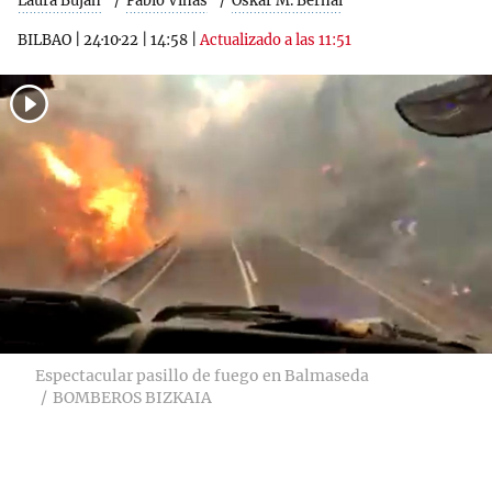
Laura Buján
Pablo Viñas
Oskar M. Bernal
BILBAO
|
24·10·22
|
14:58
|
Actualizado a las 11:51
Espectacular pasillo de fuego en Balmaseda
BOMBEROS BIZKAIA