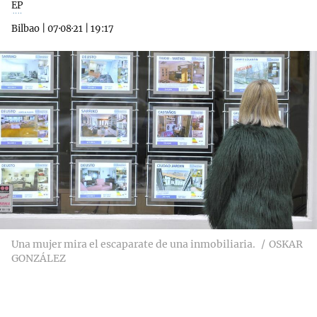
EP
Bilbao
|
07·08·21
|
19:17
Una mujer mira el escaparate de una inmobiliaria.
OSKAR
GONZÁLEZ