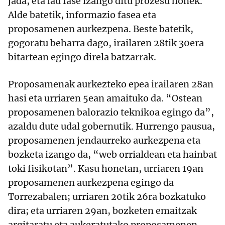
jada, eta lau fase izango ditu prozesu honek.
Alde batetik, informazio fasea eta
proposamenen aurkezpena. Beste batetik,
gogoratu beharra dago, irailaren 28tik 30era
bitartean egingo direla batzarrak.
Proposamenak aurkezteko epea irailaren 28an
hasi eta urriaren 5ean amaituko da. “Ostean
proposamenen balorazio teknikoa egingo da”,
azaldu dute udal gobernutik. Hurrengo pausua,
proposamenen jendaurreko aurkezpena eta
bozketa izango da, “web orrialdean eta hainbat
toki fisikotan”. Kasu honetan, urriaren 19an
proposamenen aurkezpena egingo da
Torrezabalen; urriaren 20tik 26ra bozkatuko
dira; eta urriaren 29an, bozketen emaitzak
argitaratu eta aukeratutako proposamenen