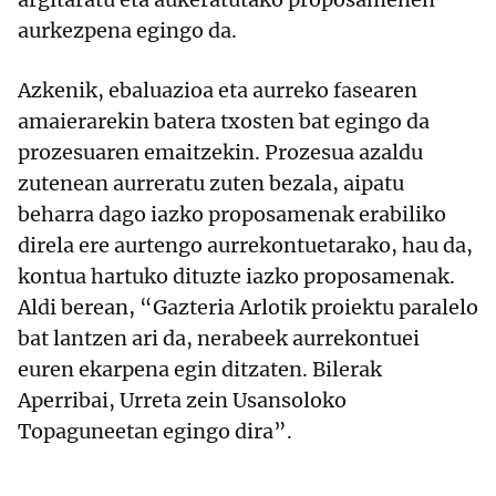
aurkezpena egingo da.
Azkenik, ebaluazioa eta aurreko fasearen
amaierarekin batera txosten bat egingo da
prozesuaren emaitzekin. Prozesua azaldu
zutenean aurreratu zuten bezala, aipatu
beharra dago iazko proposamenak erabiliko
direla ere aurtengo aurrekontuetarako, hau da,
kontua hartuko dituzte iazko proposamenak.
Aldi berean, “Gazteria Arlotik proiektu paralelo
bat lantzen ari da, nerabeek aurrekontuei
euren ekarpena egin ditzaten. Bilerak
Aperribai, Urreta zein Usansoloko
Topaguneetan egingo dira”.