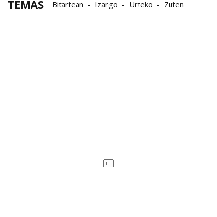
TEMAS
Bitartean
Izango
Urteko
Zuten