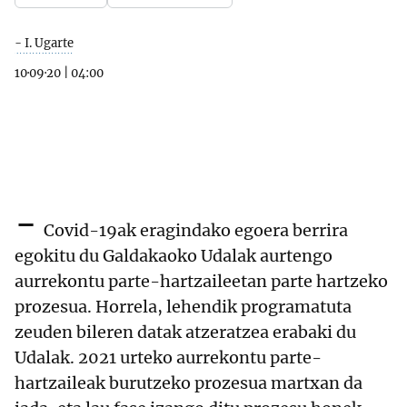
- I. Ugarte
10·09·20
|
04:00
-
Covid-19ak eragindako egoera berrira
egokitu du Galdakaoko Udalak aurtengo
aurrekontu parte-hartzaileetan parte hartzeko
prozesua. Horrela, lehendik programatuta
zeuden bileren datak atzeratzea erabaki du
Udalak. 2021 urteko aurrekontu parte-
hartzaileak burutzeko prozesua martxan da