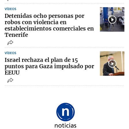
VÍDEOS
Detenidas ocho personas por
robos con violencia en
establecimientos comerciales en
Tenerife
VÍDEOS
Israel rechaza el plan de 15
puntos para Gaza impulsado por
EEUU