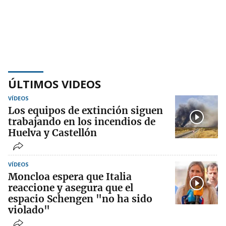
ÚLTIMOS VIDEOS
VÍDEOS
Los equipos de extinción siguen
trabajando en los incendios de
Huelva y Castellón
VÍDEOS
Moncloa espera que Italia
reaccione y asegura que el
espacio Schengen "no ha sido
violado"