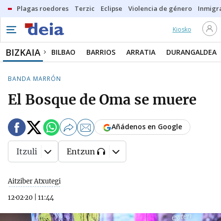
Plagas roedores
Terzic
Eclipse
Violencia de género
Inmigra
Kiosko
BIZKAIA
BILBAO
BARRIOS
ARRATIA
DURANGALDEA
BANDA MARRÓN
El Bosque de Oma se muere
Añádenos en Google
Itzuli
Entzun
Aitziber Atxutegi
12·02·20
|
11:44