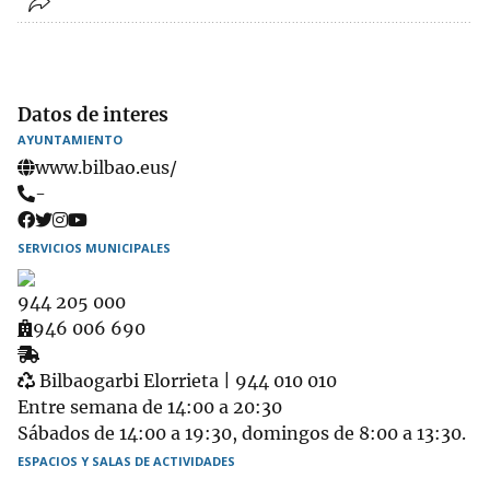
Datos de interes
AYUNTAMIENTO
www.bilbao.eus/
Teléfono
-
SERVICIOS MUNICIPALES
944 205 000
Ambulatorio
946 006 690
Recogida
Garbigune
de
Bilbaogarbi Elorrieta | 944 010 010
muebles
Entre semana de 14:00 a 20:30
Sábados de 14:00 a 19:30, domingos de 8:00 a 13:30.
ESPACIOS Y SALAS DE ACTIVIDADES