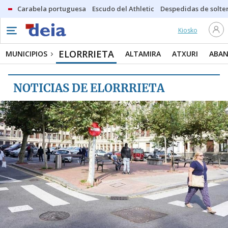
Carabela portuguesa
Escudo del Athletic
Despedidas de solte
Kiosko
MUNICIPIOS
ELORRRIETA
ELORRRIETA
MUNICIPIOS
ALTAMIRA
ATXURI
ABA
ALTAMIRA
NOTICIAS DE ELORRRIETA
ATXURI
ABANDO
SAN ADRIAN
ARANGOITI
ARABELLA