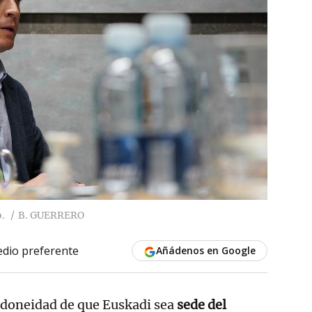
.
B. GUERRERO
dio preferente
Añádenos en Google
 idoneidad de que Euskadi sea
sede del