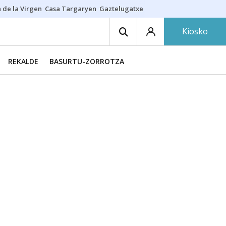
 de la Virgen
Casa Targaryen
Gaztelugatxe
Athletic
Aste Nagusia
C
Kiosko
REKALDE
BASURTU-ZORROTZA