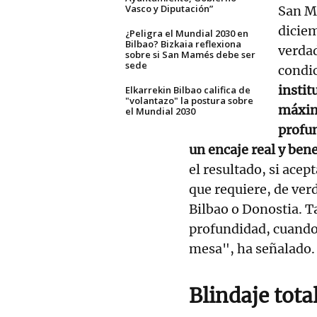
Vasco y Diputación”
San M
diciem
¿Peligra el Mundial 2030 en
Bilbao? Bizkaia reflexiona
verdad
sobre si San Mamés debe ser
sede
condic
instit
Elkarrekin Bilbao califica de
"volantazo" la postura sobre
máxim
el Mundial 2030
profun
un encaje real y bene
el resultado, si acep
que requiere, de ver
Bilbao o Donostia. T
profundidad, cuando 
mesa", ha señalado.
Blindaje tota