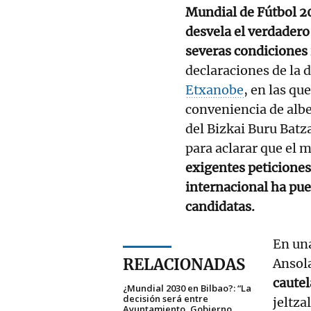
Mundial de Fútbol 2
desvela el verdadero 
severas condiciones 
declaraciones de la 
Etxanobe
, en las qu
conveniencia de albe
del Bizkai Buru Batz
para aclarar que el m
exigentes peticiones
internacional ha pue
candidatas.
En una
RELACIONADAS
Ansol
cautel
¿Mundial 2030 en Bilbao?: “La
decisión será entre
jeltza
Ayuntamiento, Gobierno