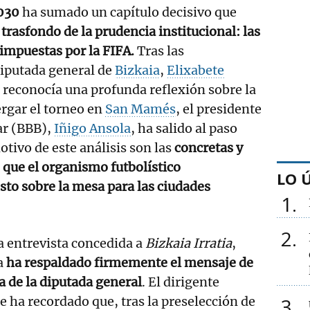
030
ha sumado un capítulo decisivo que
trasfondo de la prudencia institucional: las
impuestas por la FIFA.
Tras las
diputada general de
Bizkaia
,
Elixabete
e reconocía una profunda reflexión sobre la
rgar el torneo en
San Mamés
, el presidente
ar (BBB),
Iñigo Ansola
, ha salido al paso
otivo de este análisis son las
concretas y
 que el organismo futbolístico
LO 
sto sobre la mesa para las ciudades
1
2
 entrevista concedida a
Bizkaia Irratia
,
a
ha respaldado firmemente el mensaje de
a de la diputada general
. El dirigente
le ha recordado que, tras la preselección de
3