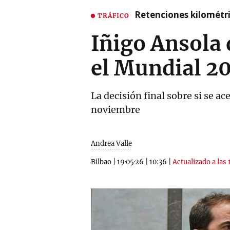
Retenciones kilométri
TRÁFICO
Iñigo Ansola 
el Mundial 2
La decisión final sobre si se a
noviembre
Andrea Valle
Bilbao
|
19·05·26
|
10:36
|
Actualizado a las 