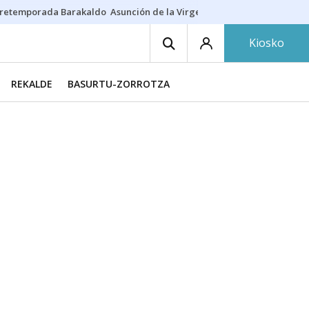
retemporada Barakaldo
Asunción de la Virgen
Casa Targaryen
Gazt
Kiosko
REKALDE
BASURTU-ZORROTZA