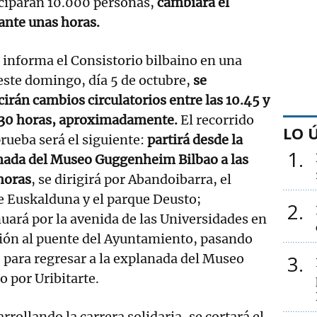
ticiparán 10.000 personas,
cambiará el
ante unas horas.
informa el Consistorio bilbaino en una
este domingo, día 5 de octubre,
se
irán cambios circulatorios entre las 10.45 y
3.30 horas, aproximadamente.
El recorrido
LO 
prueba será el siguiente:
partirá desde la
1
nada del Museo Guggenheim Bilbao a las
horas
, se dirigirá por Abandoibarra, el
e Euskalduna y el parque Deusto;
2
uará por la avenida de las Universidades en
ión al puente del Ayuntamiento, pasando
 para regresar a la explanada del Museo
3
por Uribitarte.
rrollando la carrera solidaria, se cortará el