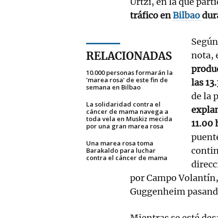
Urtzi, en la que par
tráfico en
Bilbao
dur
Según 
RELACIONADAS
nota, 
produc
10.000 personas formarán la
'marea rosa' de este fin de
las 1
semana en Bilbao
de la 
La solidaridad contra el
expla
cáncer de mama navega a
toda vela en Muskiz mecida
11.00 
por una gran marea rosa
puent
Una marea rosa toma
contin
Barakaldo para luchar
contra el cáncer de mama
direcc
por Campo Volantín,
Guggenheim pasando 
Mientras se esté desa