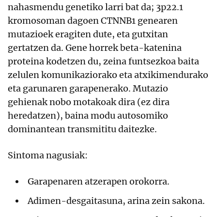
nahasmendu genetiko larri bat da; 3p22.1
kromosoman dagoen CTNNB1 genearen
mutazioek eragiten dute, eta gutxitan
gertatzen da. Gene horrek beta-katenina
proteina kodetzen du, zeina funtsezkoa baita
zelulen komunikaziorako eta atxikimendurako
eta garunaren garapenerako. Mutazio
gehienak nobo motakoak dira (ez dira
heredatzen), baina modu autosomiko
dominantean transmititu daitezke.
Sintoma nagusiak:
Garapenaren atzerapen orokorra.
Adimen-desgaitasuna, arina zein sakona.