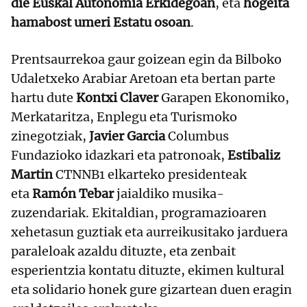
die Euskal Autonomia Erkidegoan
, eta
hogeita
hamabost umeri Estatu osoan
.
Prentsaurrekoa gaur goizean egin da Bilboko
Udaletxeko Arabiar Aretoan eta bertan parte
hartu dute
Kontxi Claver
Garapen Ekonomiko,
Merkataritza, Enplegu eta Turismoko
zinegotziak,
Javier Garcia
Columbus
Fundazioko idazkari eta patronoak,
Estibaliz
Martin
CTNNB1 elkarteko presidenteak
eta
Ramón Tebar
jaialdiko musika-
zuzendariak. Ekitaldian, programazioaren
xehetasun guztiak eta aurreikusitako jarduera
paraleloak azaldu dituzte, eta zenbait
esperientzia kontatu dituzte, ekimen kultural
eta solidario honek gure gizartean duen eragin