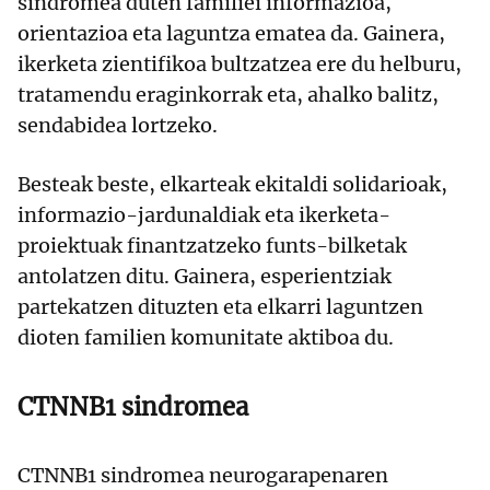
sindromea duten familiei informazioa,
orientazioa eta laguntza ematea da. Gainera,
ikerketa zientifikoa bultzatzea ere du helburu,
tratamendu eraginkorrak eta, ahalko balitz,
sendabidea lortzeko.
Besteak beste, elkarteak ekitaldi solidarioak,
informazio-jardunaldiak eta ikerketa-
proiektuak finantzatzeko funts-bilketak
antolatzen ditu. Gainera, esperientziak
partekatzen dituzten eta elkarri laguntzen
dioten familien komunitate aktiboa du.
CTNNB1 sindromea
CTNNB1 sindromea neurogarapenaren