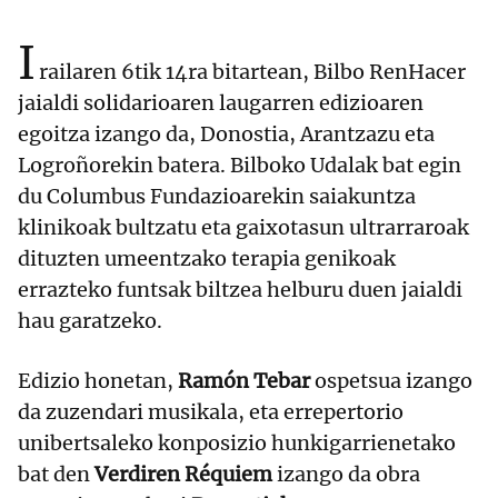
I
railaren 6tik 14ra bitartean, Bilbo RenHacer
jaialdi solidarioaren laugarren edizioaren
egoitza izango da, Donostia, Arantzazu eta
Logroñorekin batera. Bilboko Udalak bat egin
du Columbus Fundazioarekin
saiakuntza
klinikoak bultzatu eta gaixotasun ultrarraroak
dituzten umeentzako terapia genikoak
errazteko
funtsak biltzea helburu duen jaialdi
hau garatzeko.
Edizio honetan,
Ramón Tebar
ospetsua izango
da zuzendari musikala, eta errepertorio
unibertsaleko konposizio hunkigarrienetako
bat den
Verdiren
Réquiem
izango da obra