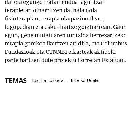
da, eta egungo tratamendua laguntza-
terapietan oinarritzen da, hala nola
fisioterapian, terapia okupazionalean,
logopedian eta esku-hartze goiztiarrean. Gaur
egun, gene mutatuaren funtzioa berrezartzeko
terapia genikoa ikertzen ari dira, eta Columbus
Fundazioak eta CTNNB1 elkarteak aktiboki
parte hartzen dute proiektu horretan Estatuan.
TEMAS
Idioma Euskera
Bilboko Udala