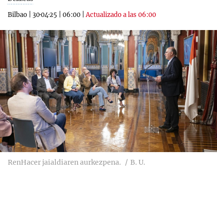
Bilbao
|
30·04·25
|
06:00
|
Actualizado a las 06:00
RenHacer jaialdiaren aurkezpena.
B. U.