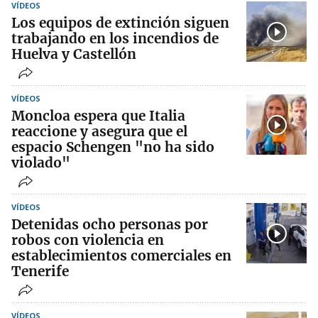
VÍDEOS
Los equipos de extinción siguen
trabajando en los incendios de
Huelva y Castellón
VÍDEOS
Moncloa espera que Italia
reaccione y asegura que el
espacio Schengen "no ha sido
violado"
VÍDEOS
Detenidas ocho personas por
robos con violencia en
establecimientos comerciales en
Tenerife
VÍDEOS