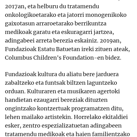
2017an, eta helburu du tratamendu
onkologikoetarako eta jatorri monogenikoko
gaixotasun arraroetarako berrikuntza
medikoak garatu eta eskuragarri jartzea,
adingabeei arreta berezia eskainiz. 2019an,
Fundazioak Estatu Batuetan ireki zituen ateak,
Columbus Children's Foundation-en bidez.
Fundazioak kultura du aliatu bere jarduera
zabaltzeko eta funtsak biltzen laguntzeko
orduan. Kulturaren eta musikaren agertoki
handietan ezaugarri bereziak dituzten
ongintzako kontzertuak programatzen ditu,
lehen mailako artistekin. Horrelako ekitaldiei
esker, zentro espezializatuetan adingabeen
tratamendu medikoak eta haien familientzako