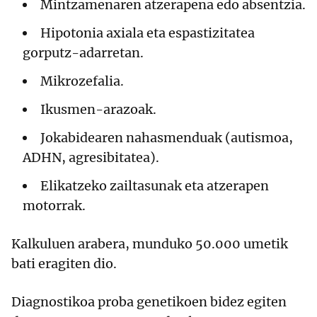
Mintzamenaren atzerapena edo absentzia.
Hipotonia axiala eta espastizitatea
gorputz-adarretan.
Mikrozefalia.
Ikusmen-arazoak.
Jokabidearen nahasmenduak (autismoa,
ADHN, agresibitatea).
Elikatzeko zailtasunak eta atzerapen
motorrak.
Kalkuluen arabera, munduko 50.000 umetik
bati eragiten dio.
Diagnostikoa proba genetikoen bidez egiten