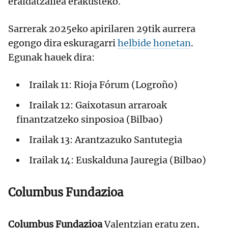
eraldatzailea erakusteko.
Sarrerak 2025eko apirilaren 29tik aurrera
egongo dira eskuragarri
helbide honetan
.
Egunak hauek dira:
Irailak 11: Rioja Fórum (Logroño)
Irailak 12: Gaixotasun arraroak
finantzatzeko sinposioa (Bilbao)
Irailak 13: Arantzazuko Santutegia
Irailak 14: Euskalduna Jauregia (Bilbao)
Columbus Fundazioa
Columbus Fundazioa
Valentzian eratu zen,