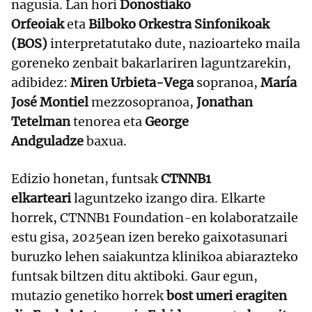
nagusia. Lan hori
Donostiako
Orfeoiak
eta
Bilboko Orkestra Sinfonikoak
(BOS)
interpretatutako dute, nazioarteko maila
goreneko zenbait bakarlariren laguntzarekin,
adibidez:
Miren Urbieta-Vega
sopranoa,
María
José Montiel
mezzosopranoa,
Jonathan
Tetelman
tenorea eta
George
Andguladze
baxua.
Edizio honetan, funtsak
CTNNB1
elkarteari
laguntzeko izango dira. Elkarte
horrek, CTNNB1 Foundation-en kolaboratzaile
estu gisa, 2025ean izen bereko gaixotasunari
buruzko lehen saiakuntza klinikoa abiarazteko
funtsak biltzen ditu aktiboki. Gaur egun,
mutazio genetiko horrek
bost umeri eragiten