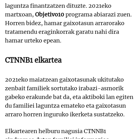
laguntza finantzatzen dituzte. 2021eko
martxoan,
Objetivo10
programa abiarazi zuen.
Horren bidez, hamar gaixotasun arrarorako
tratamendu eraginkorrak garatu nahi dira
hamar urteko epean.
CTNNB1 elkartea
2021eko maiatzean gaixotasunak ukitutako
zenbait familiek sortutako irabazi-asmorik
gabeko erakunde bat da, eta aktiboki lan egiten
du familiei laguntza emateko eta gaixotasun
arraro horren inguruko ikerketa sustatzeko.
Elkartearen helburu nagusia CTNNB1