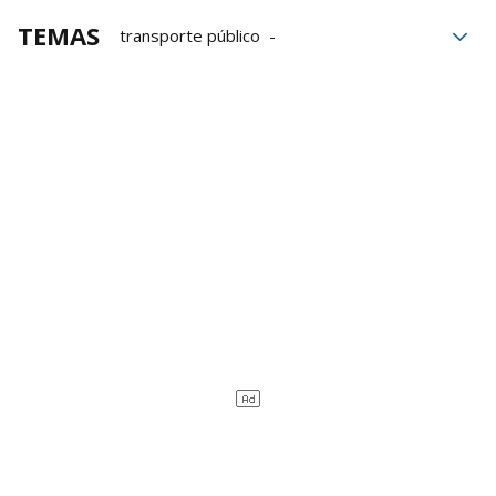
TEMAS
transporte público
Diputación de Bizkaia
Bizkaibus
Bilbobus
Metro Bilbao