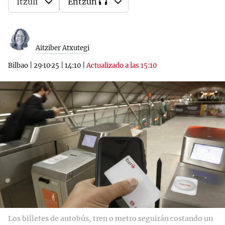
Itzuli
Entzun
Aitziber Atxutegi
Bilbao
|
29·10·25
|
14:10
|
Actualizado a las 15:10
Los billetes de autobús, tren o metro seguirán costando un