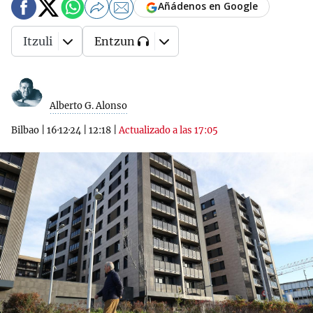
Añádenos en Google
Itzuli
Entzun
Alberto G. Alonso
Bilbao
|
16·12·24
|
12:18
|
Actualizado a las 17:05