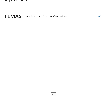
TEMAS
rodaje
Punta Zorrotza
Ayuntamiento de Bilbao
Diputación Foral de Bizkaia
Xabier Ochandiano