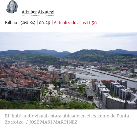
Aitziber Atxutegi
Bilbao
|
30·01·24
|
06:29
|
Actualizado a las 11:56
El ‘hub’ audiovisual estará ubicado en el extremo de Punta
Zorrotza
JOSÉ MARI MARTÍNEZ