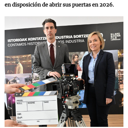
en disposición de abrir sus puertas en 2026.
RELACIONADAS
Tres rodajes cada
día afianzan el
'boom' audiovisual
en Bizkaia