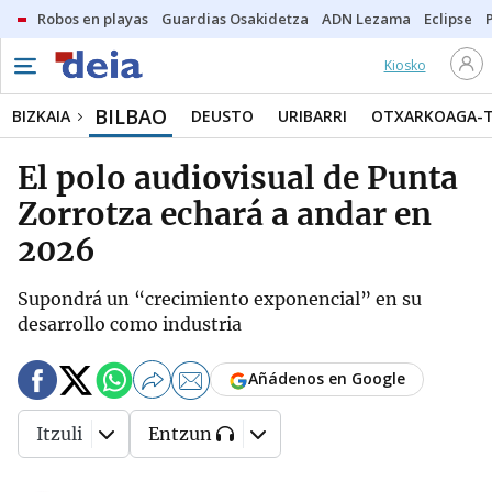
Robos en playas
Guardias Osakidetza
ADN Lezama
Eclipse
Kiosko
BILBAO
BIZKAIA
DEUSTO
URIBARRI
OTXARKOAGA-
El polo audiovisual de Punta
Zorrotza echará a andar en
2026
Supondrá un “crecimiento exponencial” en su
desarrollo como industria
Añádenos en Google
Itzuli
Entzun