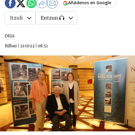
Añádenos en Google
Itzuli
Entzun
DEIA
Bilbao
|
21·10·23
|
08:51