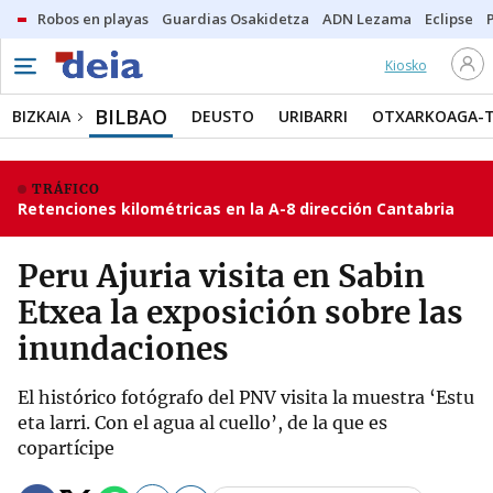
Robos en playas
Guardias Osakidetza
ADN Lezama
Eclipse
Kiosko
BILBAO
BIZKAIA
DEUSTO
URIBARRI
OTXARKOAGA-
TRÁFICO
Retenciones kilométricas en la A-8 dirección Cantabria
Peru Ajuria visita en Sabin
Etxea la exposición sobre las
inundaciones
El histórico fotógrafo del PNV visita la muestra ‘Estu
eta larri. Con el agua al cuello’, de la que es
copartícipe