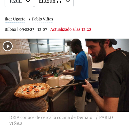
Itzuli
Entzun
Iker Ugarte
Pablo Viñas
Bilbao
|
09·02·23
|
12:07
|
Actualizado a las 12:22
DEIA conoce de cerca la cocina de Demaio.
PABLO
VIÑAS