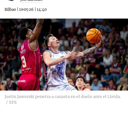
Bilbao
|
10·05·26
|
14:40
Justin Jaworski penetra a canasta en el duelo ante el Lleida.
EFE