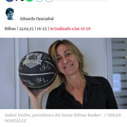
Eduardo Oyarzabal
Bilbao
|
24·04·25
|
16:25
|
Actualizado a las 16:58
Isabel Iturbe, presidenta del Surne Bilbao Basket.
OSKAR
GONZÁLEZ