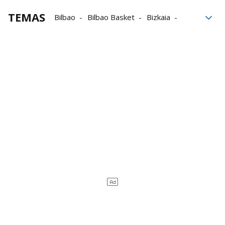
TEMAS
Bilbao
Bilbao Basket
Bizkaia
baloncesto
Isabel Iturbe