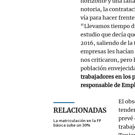
horizonte y una falta
notoria, la contratac
vía para hacer frente
“Llevamos tiempo di
estudio que decía q
2016, saliendo de la 
empresas les hacían 
nos criticaron, pero
población envejecid
trabajadores en los
responsable de Empl
El obs
RELACIONADAS
tenden
prevé
La matriculación en la FP
básica sube un 30%
trabaj