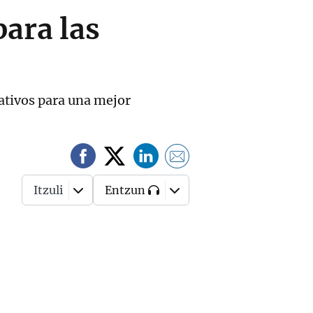
para las
rativos para una mejor
Itzuli
Entzun