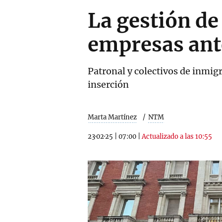
La gestión de 
empresas ante
Patronal y colectivos de inmig
inserción
Marta Martínez
NTM
23·02·25
|
07:00
|
Actualizado a las 10:55