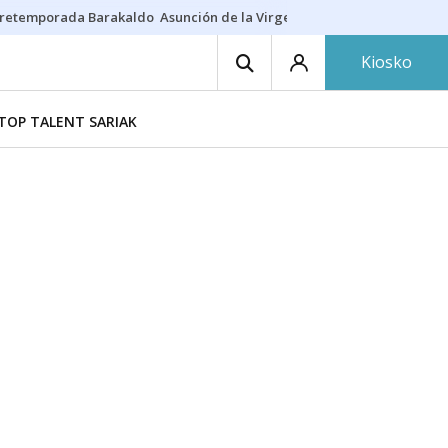
retemporada Barakaldo
Asunción de la Virgen
Casa Targaryen
Gazt
Kiosko
TOP TALENT SARIAK