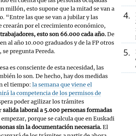
ndo en cuenta que las personas ocupadas
 millón, esto supone que la mitad se van a
4
o. “Entre las que se van a jubilar y las
e crearán por el crecimiento económico,
 trabajadores, esto son 66.000 cada año.
De
len al año 10.000 graduados y de la FP otros
5
”, se pregunta Pereda.
esa es consciente de esta necesidad, las
mbién lo son. De hecho, hay dos medidas
n el tiempo:
la semana que viene el
irá la competencia de los permisos de
spera poder agilizar los trámites
r
salida laboral a 5.000 personas formadas
 empezar, porque se calcula que en Euskadi
sonas sin la documentación necesaria.
El
cargará de los trámites a partir de ahora,