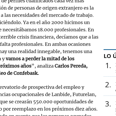
 de perfiles cualificados cada vez más
ión de personas de origen extranjero es la
 a las necesidades del mercado de trabajo.
ciéndolo. Ya en el año 2000 hicimos un
ue necesitábamos 18.000 profesionales. En
terrible crisis financiera, decíamos que a las
falta profesionales. En ambas ocasiones
 hay una realidad innegable, tenemos una
LO 
a y
vamos a perder la mitad de los
1
 próximos años
”, analiza
Carlos Pereda,
eo de Confebask.
2
ervatorio de prospectiva del empleo y
cias ocupacionales de Lanbide, Futurelan,
 que se crearán 550.000 oportunidades de
3
o por reemplazo en los próximos diez años.